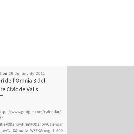
shed
29 de juny de 2011
ri de l’Òmnia 3 del
re Cívic de Valls
ttps://www.google.com/calendar/
d?
itle=0&showPrint=0&showCalendar
howTz=0&mode=WEEK&height=600