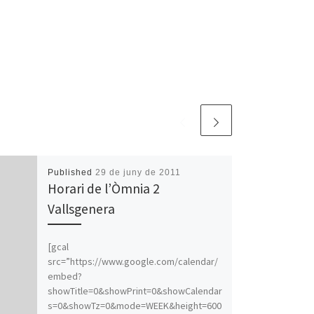
Published
29 de juny de 2011
Horari de l’Òmnia 2
Vallsgenera
[gcal
src=”https://www.google.com/calendar/
embed?
showTitle=0&showPrint=0&showCalendar
s=0&showTz=0&mode=WEEK&height=600