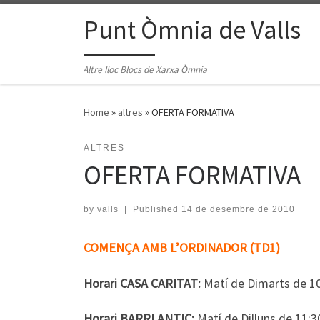
Skip to content
Punt Òmnia de Valls
Altre lloc Blocs de Xarxa Òmnia
Home
»
altres
»
OFERTA FORMATIVA
ALTRES
OFERTA FORMATIVA
by
valls
|
Published
14 de desembre de 2010
COMENÇA AMB L’ORDINADOR (TD1)
Horari CASA CARITAT:
Matí de Dimarts de 10:
Horari BARRI ANTIC:
Matí de Dilluns de 11:3