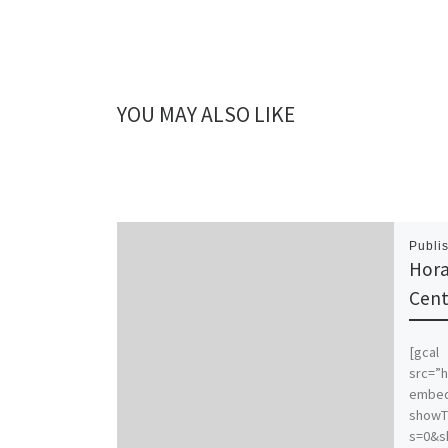
YOU MAY ALSO LIKE
Publi
Hora
Cent
[gcal
src=”h
embe
showT
s=0&s