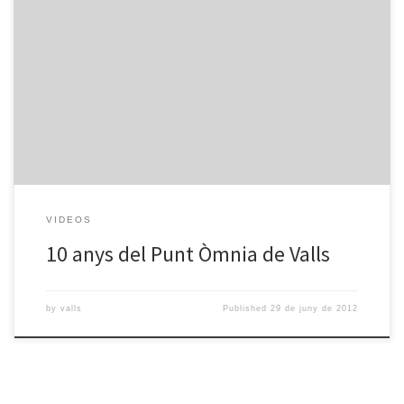
Aquí podeu veure el vídeo que ens ha fet el Miquel Rosich i que
es va passar al programa de Identitats del TAC12.
VIDEOS
10 anys del Punt Òmnia de Valls
by
valls
Published
29 de juny de 2012