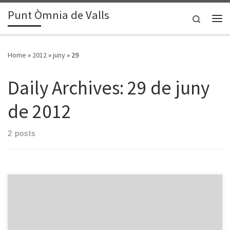
Punt Òmnia de Valls
Skip to content
Search
Me
Home
»
2012
»
juny
»
29
Daily Archives:
29 de juny
de 2012
2 posts
Si no us heu apuntat als tallers TIC d’aquest estiu, encara ho