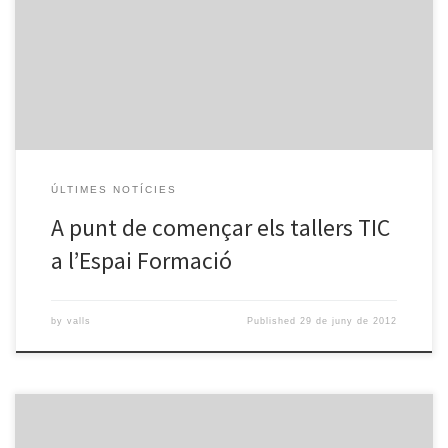
podeu fer. L’oferta formativa és pot consultar a l’Espai Formació.
Podeu trobar els següents tallers: Prepara’t l’ACTIC Bàsic Prepara’t
l’ACTIC Mitjà Mecanografi aInfants Mecanografia Adults També us
podeu apuntar a les Pinzellades de 2 hores: Presentacions […]
ÚLTIMES NOTÍCIES
A punt de començar els tallers TIC
a l’Espai Formació
by
valls
Published
29 de juny de 2012