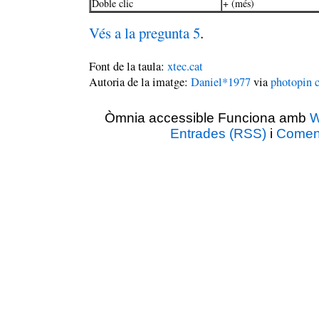
Doble clic
+ (més)
Vés a la pregunta 5
.
Font de la taula:
xtec.cat
Autoria de la imatge:
Daniel*1977
via
photopin
Òmnia accessible Funciona amb
W
Entrades (RSS)
i
Coment