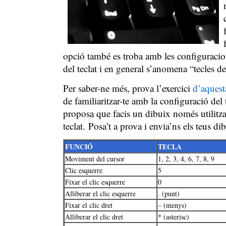
opció també es troba amb les configuracion
del teclat i en general s’anomena “tecles del
Per saber-ne més, prova l’exercici
d’aquest
de familiaritzar-te amb la configuració del 
proposa que facis un dibuix només utilitza
teclat. Posa’t a prova i envia’ns els teus d
FUNCIÓ
TECLA
Moviment del cursor
1, 2, 3, 4, 6, 7, 8, 9
Clic esquerre
5
Fixar el clic esquerre
0
Alliberar el clic esquerre
. (punt)
Fixar el clic dret
– (menys)
Alliberar el clic dret
* (asterisc)