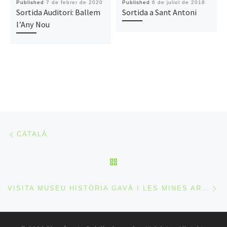
Published
7 de febrer de 2020
Published
6 de juliol de 2018
Sortida Auditori: Ballem
Sortida a Sant Antoni
l’Any Nou
Post navigation
Previous post
CATALÀ
BACK TO POST LIST
Ne
VISITA MUSEU HISTÒRIA GAVÀ I LES MINES ARQUEOLÒGIQUES