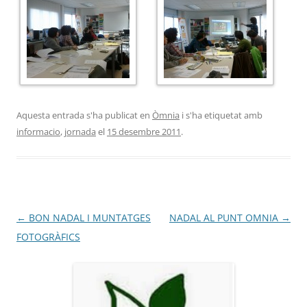
Aquesta entrada s'ha publicat en
Òmnia
i s'ha etiquetat amb
informacio
,
jornada
el
15 desembre 2011
.
Navegació
←
BON NADAL I MUNTATGES
NADAL AL PUNT OMNIA
→
per
FOTOGRÀFICS
les
entrades