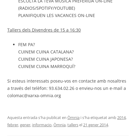
ESCOLTA LA TEVA MUSICA PREFERIDA ON-LINE
(RADIOS/SPOTIFY/YOUTUBE)
PLANIFIQUEN LES VACANCES ON-LINE
Tallers dels Divendres de 15 a 16:30
FEM PA?
CUINEM CUINA CATALANA?
CUINEM CUINA JAPONESA?
CUINEM CUINA MARROQUÍ?
Si esteus interessats poseu-vos en contacte amb nosaltres
a través del telèfon: 93.634.02.26 o envieu-nos un e-mail a
colomac@xarxa-omnia.org
Aquesta entrada s'ha publicat en
Òmnia
i s'ha etiquetat amb
2014
,
febrer
,
gener
,
informacio
,
Òmnia
,
tallers
el
21 gener 2014
.