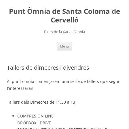
Punt Òmnia de Santa Coloma de
Cervelló
Blocs de la Xarxa Òmnia
Vés
Menú
al
contingut
Tallers de dimecres i divendres
Al punt omnia començarem una sèrie de tallers que segur
t’interessaran.
Tallers dels Dimecres de 11.30 a 13
COMPRES ON LINE
DROPBOX I DRIVE