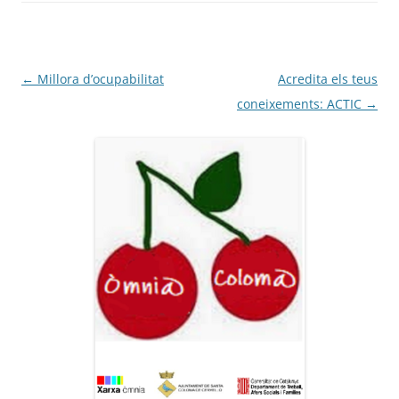
Navegació
←
Millora d’ocupabilitat
Acredita els teus
per
coneixements: ACTIC
→
les
entrades