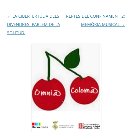
Navegació
←
LA CIBERTERTÚLIA DELS
REPTES DEL CONFINAMENT 2:
per
DIVENDRES: PARLEM DE LA
MEMÒRIA MUSICAL
→
les
SOLITUD.
entrades