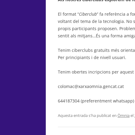
El format “
Ciberclub
” fa referència a f
voltant del tema de la tecnologia. No 
propis participants proposen. Problem
sentit als mitjans…És una forma amig
Tenim ciberclubs gratuïts més orientats
Per principiants i de nivell usuari.
Tenim obertes incripcions per aquest 
colomac@xarxaomnia.gencat.cat
644187304 (preferentment whatsapp)
Aquesta entrada s'ha publicat en
Òmnia
el