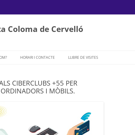
a Coloma de Cervelló
Vés
al
SOM?
HORARI I CONTACTE
LLIBRE DE VISITES
contingut
ALS CIBERCLUBS +55 PER
 ORDINADORS I MÒBILS.