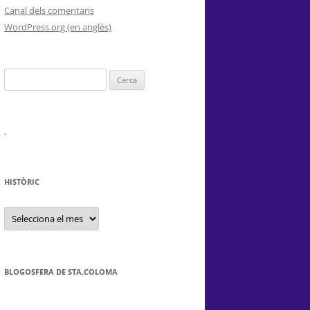
Canal dels comentaris
WordPress.org (en anglès)
Cerca:
.
HISTÒRIC
HISTÒRIC
BLOGOSFERA DE STA.COLOMA