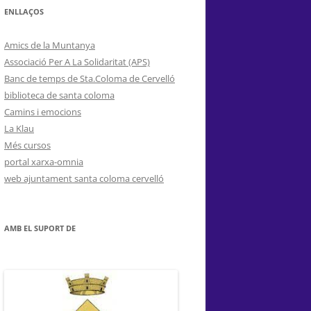
ENLLAÇOS
Amics de la Muntanya
Associació Per A La Solidaritat (APS)
Banc de temps de Sta.Coloma de Cervelló
biblioteca de santa coloma
Camins i emocions
La Klau
Més cursos
portal xarxa-omnia
web ajuntament santa coloma cervelló
AMB EL SUPORT DE