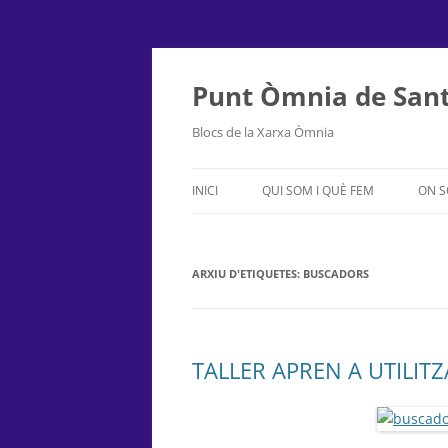
Punt Òmnia de Sant
Blocs de la Xarxa Òmnia
INICI
QUI SOM I QUÈ FEM
ON 
ARXIU D'ETIQUETES:
BUSCADORS
TALLER APREN A UTILIT