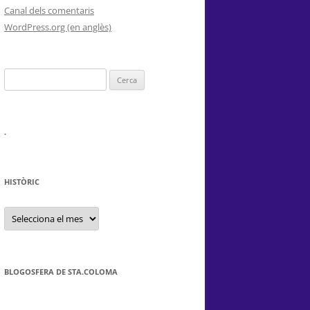
Canal dels comentaris
WordPress.org (en anglès)
Cerca:
.
HISTÒRIC
HISTÒRIC
BLOGOSFERA DE STA.COLOMA