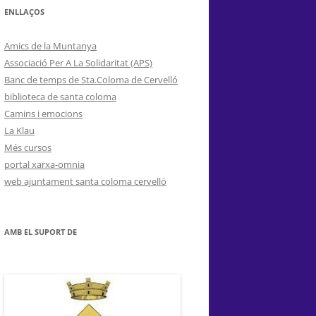
ENLLAÇOS
Amics de la Muntanya
Associació Per A La Solidaritat (APS)
Banc de temps de Sta.Coloma de Cervelló
biblioteca de santa coloma
Camins i emocions
La Klau
Més cursos
portal xarxa-omnia
web ajuntament santa coloma cervelló
AMB EL SUPORT DE