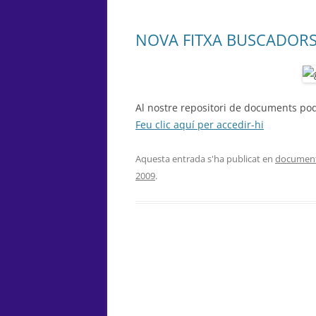
NOVA FITXA BUSCADOR
Al nostre repositori de documents pod
Feu clic aquí per accedir-hi
Aquesta entrada s'ha publicat en
documen
2009
.