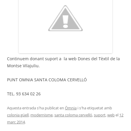
Continuem donant suport a la web Dones del Tèxtil de la
Montse Vilajuliu.
PUNT OMNIA SANTA COLOMA CERVELLÓ
TEL. 93 634 02 26
Aquesta entrada s'ha publicat en
Òmnia
i s'ha etiquetat amb
colonia güell
,
modernisme
,
santa coloma cervelló
,
suport
,
web
el
12
març 2014
.