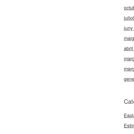
octu
julio
juny
maig
abri
març
març
gene
Cat
Espl
Esti