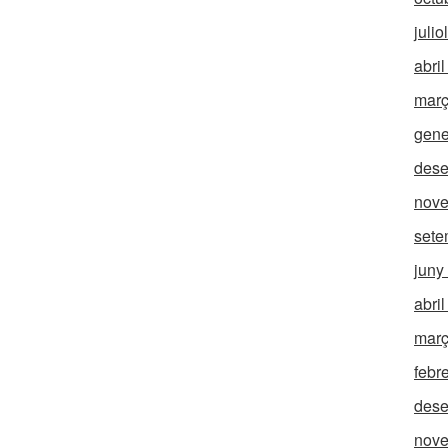
julio
abri
març
gene
des
nov
sete
juny
abri
març
febr
des
nov