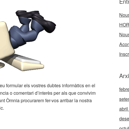
Ent
Nous
HOR
Nous
Acom
Inscr
Arx
eu formular els vostres dubtes informàtics en el
febr
ència o comentari d’interès per als que convivim
sete
unt Òmnia procurarem fer-vos arribar la nostra
ic.
abri
des
octu