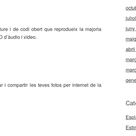
octu
julio
juny
iure i de codi obert que reprodueix la majoria
 d’àudio i vídeo.
maig
abri
març
març
gene
r i compartir les teves fotos per internet de la
Cat
Espl
Esti