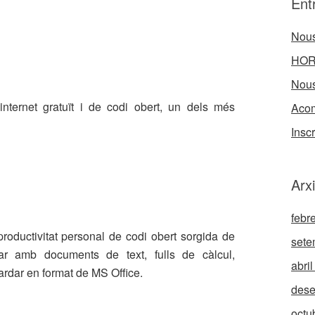
Ent
Nous
HOR
Nous
nternet gratuït i de codi obert, un dels més
Acom
Inscr
Arx
febr
productivitat personal de codi obert sorgida de
sete
lar amb documents de text, fulls de càlcul,
abri
ardar en format de MS Office.
des
octu