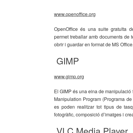
www.openoffice.org
OpenOffice és una suite gratuïta de
permet treballar amb documents de te
obrir i guardar en format de MS Office
GIMP
www.gimp.org
El GIMP és una eina de manipulació 
Manipulation Program (Programa de
es poden realitzar tot tipus de tas
fotogràfic, composició d’imatges i cre
VLC Media Player