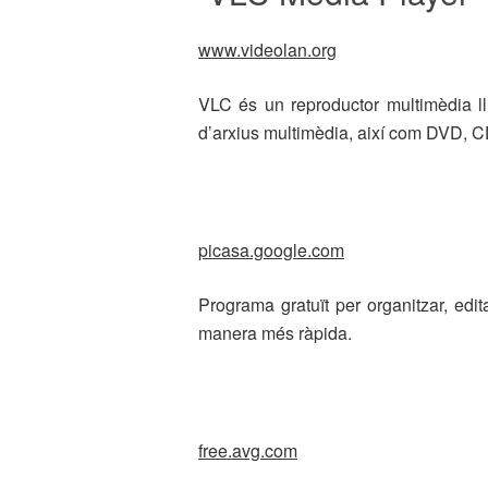
www.videolan.org
VLC és un reproductor multimèdia ll
d’arxius multimèdia, així com DVD, CD
picasa.google.com
Programa gratuït per organitzar, edita
manera més ràpida.
free.avg.com