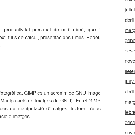
julio
abri
 productivitat personal de codi obert, que li
març
xt, fulls de càlcul, presentacions i més. Podeu
gene
.
des
nov
sete
juny
abri
fotogràfica. GIMP és un acrònim de GNU Image
 Manipulació de Imatges de GNU). En el GIMP
març
ques de manipulació d’imatges, incloent retoc
febr
ació d’imatges.
des
nov