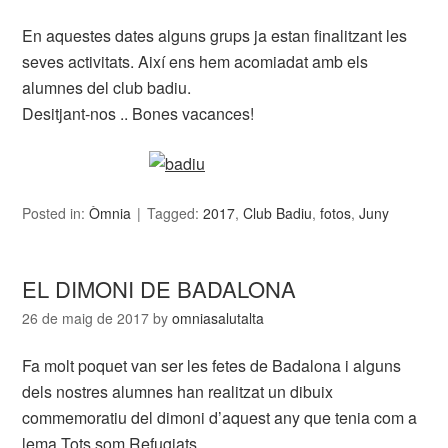
En aquestes dates alguns grups ja estan finalitzant les
seves activitats. Així ens hem acomiadat amb els
alumnes del club badiu.
Desitjant-nos .. Bones vacances!
Posted in:
Òmnia
Tagged:
2017
,
Club Badiu
,
fotos
,
Juny
EL DIMONI DE BADALONA
26 de maig de 2017
by
omniasalutalta
Fa molt poquet van ser les fetes de Badalona i alguns
dels nostres alumnes han realitzat un dibuix
commemoratiu del dimoni d’aquest any que tenia com a
lema Tots som Refugiats.