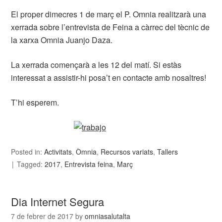
El proper dimecres 1 de març el P. Omnia realitzarà una
xerrada sobre l’entrevista de Feina a càrrec del tècnic de
la xarxa Omnia Juanjo Daza.
La xerrada començarà a les 12 del matí. Si estàs
interessat a assistir-hi posa’t en contacte amb nosaltres!
T’hi esperem.
Posted in:
Activitats
,
Òmnia
,
Recursos variats
,
Tallers
Tagged:
2017
,
Entrevista feina
,
Març
Dia Internet Segura
7 de febrer de 2017
by
omniasalutalta