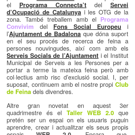
el
Programa Connecta’t
del
Servei
d’Ocupació de Catalunya
i les OTG de la
zona. També treballem amb el
Programa
Convivim
del
Fons Social Europeu
i
l’
Ajuntament de Badalona
que dóna suport
en el seu procés de recerca de feina a
persones nouvingudes, així com amb els
Serveis Socials de l’Ajuntament
i el Institut
Municipal de Serveis a les Persones per a
portar a terme la mateixa feina però amb
col·lectius amb risc d’exclusió social. I, per
suposat, continuem amb el nostre propi
Club
de Feina
dels divendres.
Altre gran novetat en aquest 3er
quadrimestre és el
Taller WEB 2.0
que
pretén ser un espai on els usuaris puguin
aprendre, crear i actualitzar els seus propis
espais
WEB 2.0
. Encara que,