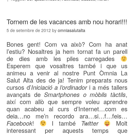
Tornem de les vacances amb nou horari!!!
5 de setembre de 2012
by
omniasalutalta
Bones gent! Com va això? Com ha anat
l’estiu? Nosaltres ja hem tornat fa un parell
de dies amb les piles carregades
Esperem que vosaltres també i que us
animeu a venir al nostre Punt Òmnia La
Salut Alta des de ja! Tenim preparats nous
cursos d’
Iniciació a l’ordinador
i a més tallers
avançats de
Smartphones o mòbils tàctils
,
així com allò que sempre voleu aprendre
quan acabeu al curs d’Internet…com es
deia…no me’n recordo ara…si…f…feis…
Facebook
!
I també
Twitter
Molt
interessant per aquests temps que