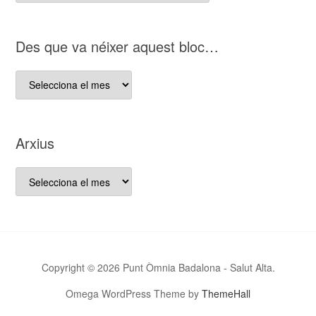
nostre
bloc
D es que va néixer aquest bloc…
D es
que
va
néixer
Arxius
aquest
bloc…
Arxius
Copyright © 2026 Punt Òmnia Badalona - Salut Alta.
Omega WordPress Theme by
ThemeHall