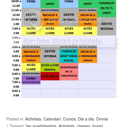
Posted in:
Activitats
,
Calendari
,
Cursos
,
Dia a dia
,
Òmnia
Tagged:
3er quadrimestre
,
Activitats
,
classes
,
horari