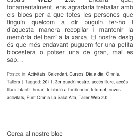
fonamentalment, ens agradaria treballar amb
els blocs per a que totes les persones que
tinguin quelcom a dir puguin fer-ho i
d’aquesta manera recopilar i mantenir la
memòria del barri a la xarxa. El nostre desig
és que més endavant puguem fer una petita
blocesfera o potser una de gran, mai es
sap…
Posted in:
Activitats
,
Calendari
,
Cursos
,
Dia a dia
,
Òmnia
,
Tallers
Tagged:
2011
,
3er quadrimestre
,
accés lliure
,
accés
lliure infantil
,
horari
,
Iniciació a l'ordinador
,
Internet
,
noves
activitats
,
Punt Òmnia La Salut Alta
,
Taller Web 2.0
Cerca al nostre bloc