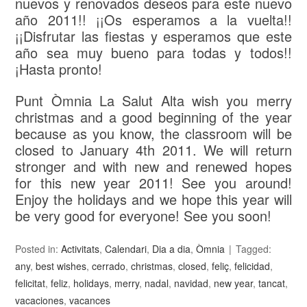
nuevos y renovados deseos para este nuevo
año 2011!! ¡¡Os esperamos a la vuelta!!
¡¡Disfrutar las fiestas y esperamos que este
año sea muy bueno para todas y todos!!
¡Hasta pronto!
Punt Òmnia La Salut Alta wish you merry
christmas and a good beginning of the year
because as you know, the classroom will be
closed to January 4th 2011. We will return
stronger and with new and renewed hopes
for this new year 2011! See you around!
Enjoy the holidays and we hope this year will
be very good for everyone! See you soon!
Posted in:
Activitats
,
Calendari
,
Dia a dia
,
Òmnia
Tagged:
any
,
best wishes
,
cerrado
,
christmas
,
closed
,
feliç
,
felicidad
,
felicitat
,
feliz
,
holidays
,
merry
,
nadal
,
navidad
,
new year
,
tancat
,
vacaciones
,
vacances