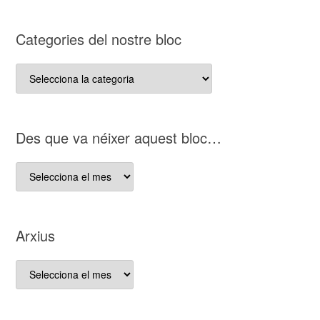
Categories del nostre bloc
Categories
del
nostre
bloc
D es que va néixer aquest bloc…
D es
que
va
néixer
Arxius
aquest
bloc…
Arxius