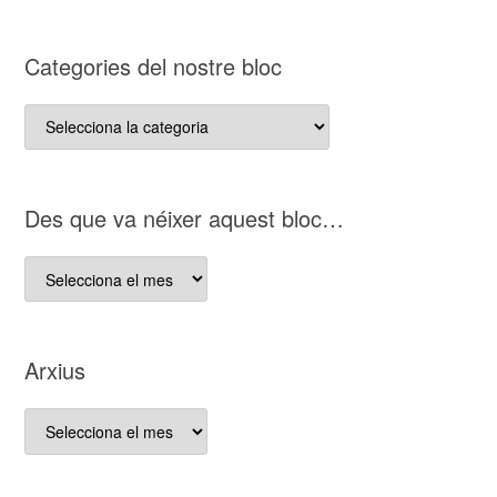
Categories del nostre bloc
Categories
del
nostre
bloc
D es que va néixer aquest bloc…
D es
que
va
néixer
Arxius
aquest
bloc…
Arxius