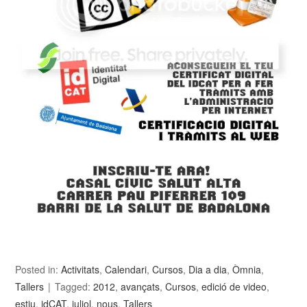
Posted in:
Activitats
,
Calendari
,
Cursos
,
Dia a dia
,
Òmnia
,
Tallers
Tagged:
2012
,
avançats
,
Cursos
,
edició de video
,
estiu
,
idCAT
,
juliol
,
nous
,
Tallers