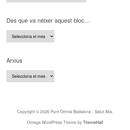
del
nostre
bloc
D es que va néixer aquest bloc…
D es
que
va
néixer
Arxius
aquest
bloc…
Arxius
Copyright © 2026 Punt Òmnia Badalona - Salut Alta.
Omega WordPress Theme by
ThemeHall