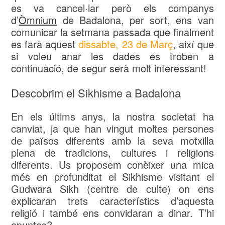
es va cancel·lar però els companys
d’
Òmnium
de Badalona, per sort, ens van
comunicar la setmana passada que finalment
es farà aquest
dissabte, 23 de Març
, així que
si voleu anar les dades es troben a
continuació, de segur serà molt interessant!
Descobrim el Sikhisme a Badalona
En els últims anys, la nostra societat ha
canviat, ja que han vingut moltes persones
de països diferents amb la seva motxilla
plena de tradicions, cultures i religions
diferents. Us proposem conèixer una mica
més en profunditat el Sikhisme visitant el
Gudwara Sikh (centre de culte) on ens
explicaran trets característics d’aquesta
religió i també ens convidaran a dinar. T’hi
apuntes?