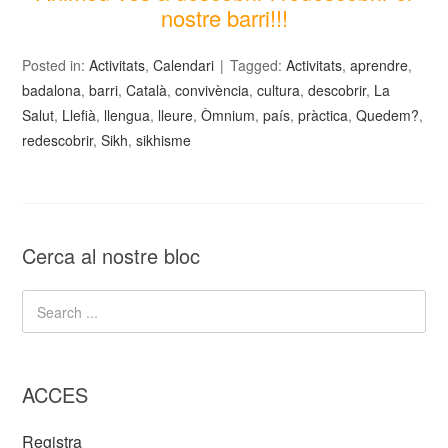
nostre barri!!!
Posted in:
Activitats
,
Calendari
Tagged:
Activitats
,
aprendre
,
badalona
,
barri
,
Català
,
convivència
,
cultura
,
descobrir
,
La
Salut
,
Llefià
,
llengua
,
lleure
,
Òmnium
,
país
,
pràctica
,
Quedem?
,
redescobrir
,
Sikh
,
sikhisme
Cerca al nostre bloc
ACCES
Registra