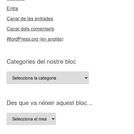
Entra
Canal de les entrades
Canal dels comentaris
WordPress.org (en anglès)
Categories del nostre bloc
Categories
del
nostre
bloc
D es que va néixer aquest bloc…
D es
que
va