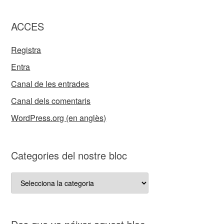
ACCES
Registra
Entra
Canal de les entrades
Canal dels comentaris
WordPress.org (en anglès)
Categories del nostre bloc
Categories
del
nostre
bloc