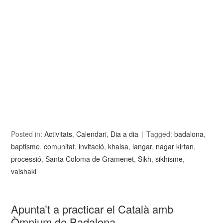
Posted in:
Activitats
,
Calendari
,
Dia a dia
Tagged:
badalona
,
baptisme
,
comunitat
,
invitació
,
khalsa
,
langar
,
nagar kirtan
,
processió
,
Santa Coloma de Gramenet
,
Sikh
,
sikhisme
,
vaishaki
Apunta’t a practicar el Català amb
Òmnium de Badalona