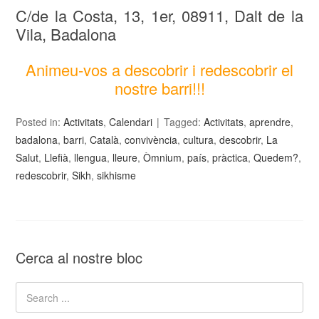
C/de la Costa, 13, 1er, 08911, Dalt de la
Vila, Badalona
Animeu-vos a descobrir i redescobrir el
nostre barri!!!
Posted in:
Activitats
,
Calendari
Tagged:
Activitats
,
aprendre
,
badalona
,
barri
,
Català
,
convivència
,
cultura
,
descobrir
,
La
Salut
,
Llefià
,
llengua
,
lleure
,
Òmnium
,
país
,
pràctica
,
Quedem?
,
redescobrir
,
Sikh
,
sikhisme
Cerca al nostre bloc