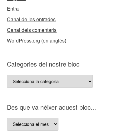
Entra
Canal de les entrades
Canal dels comentaris
WordPress.org (en anglès)
Categories del nostre bloc
Categories
del
nostre
bloc
D es que va néixer aquest bloc…
D es
que
va