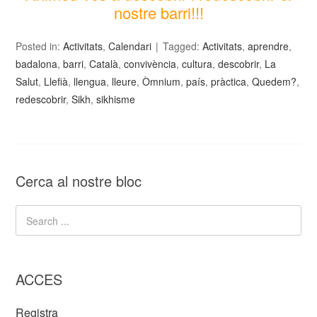
nostre barri!!!
Posted in:
Activitats
,
Calendari
Tagged:
Activitats
,
aprendre
,
badalona
,
barri
,
Català
,
convivència
,
cultura
,
descobrir
,
La
Salut
,
Llefià
,
llengua
,
lleure
,
Òmnium
,
país
,
pràctica
,
Quedem?
,
redescobrir
,
Sikh
,
sikhisme
Cerca al nostre bloc
ACCES
Registra