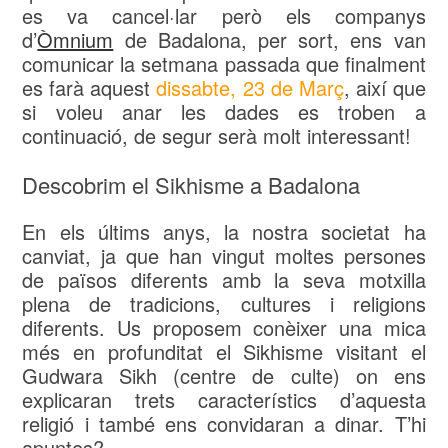
es va cancel·lar però els companys
d’
Òmnium
de Badalona, per sort, ens van
comunicar la setmana passada que finalment
es farà aquest
dissabte, 23 de Març
, així que
si voleu anar les dades es troben a
continuació, de segur serà molt interessant!
Descobrim el Sikhisme a Badalona
En els últims anys, la nostra societat ha
canviat, ja que han vingut moltes persones
de països diferents amb la seva motxilla
plena de tradicions, cultures i religions
diferents. Us proposem conèixer una mica
més en profunditat el Sikhisme visitant el
Gudwara Sikh (centre de culte) on ens
explicaran trets característics d’aquesta
religió i també ens convidaran a dinar. T’hi
apuntes?