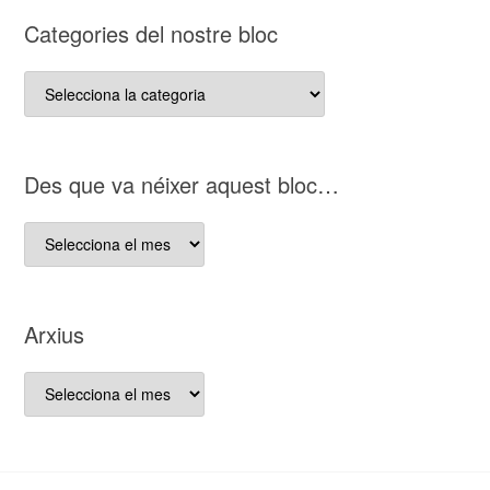
Categories del nostre bloc
Categories
del
nostre
bloc
D es que va néixer aquest bloc…
D es
que
va
néixer
Arxius
aquest
bloc…
Arxius