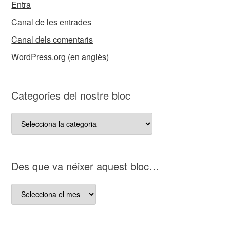
Entra
Canal de les entrades
Canal dels comentaris
WordPress.org (en anglès)
Categories del nostre bloc
Categories
del
nostre
bloc
D es que va néixer aquest bloc…
D es
que
va
néixer