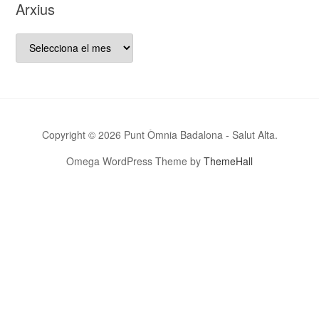
Arxius
aquest
bloc…
Arxius
Copyright © 2026 Punt Òmnia Badalona - Salut Alta.
Omega WordPress Theme by
ThemeHall