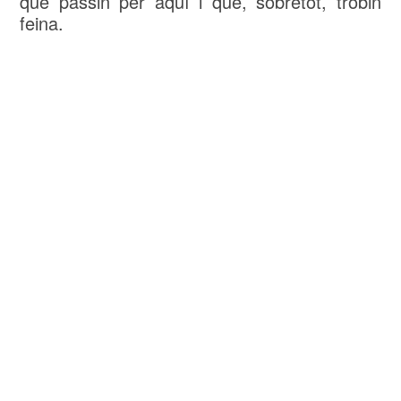
que passin per aquí i que, sobretot, trobin
feina.