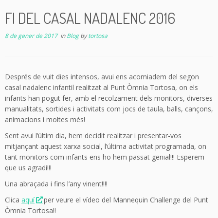
FI DEL CASAL NADALENC 2016
8 de gener de 2017
in
Blog
by
tortosa
Després de vuit dies intensos, avui ens acomiadem del segon
casal nadalenc infantil realitzat al Punt Òmnia Tortosa, on els
infants han pogut fer, amb el recolzament dels monitors, diverses
manualitats, sortides i activitats com jocs de taula, balls, cançons,
animacions i moltes més!
Sent avui l’últim dia, hem decidit realitzar i presentar-vos
mitjançant aquest xarxa social, l’última activitat programada, on
tant monitors com infants ens ho hem passat genial!!! Esperem
que us agradi!!!
Una abraçada i fins l’any vinent!!!!
Clica
aquí
per veure el vídeo del Mannequin Challenge del Punt
Òmnia Tortosa!!