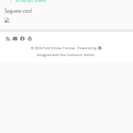
Activitats online
Segueix-nos!
·
© 2026
Punt Òmnia Tortosa
·
Powered by
·
Designed with the
Customizr theme
·