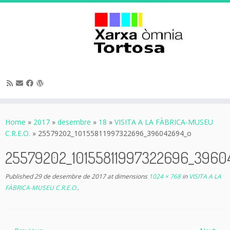
Skip
to
Home
»
2017
»
desembre
»
18
»
VISITA A LA FÀBRICA-MUSEU
content
C.R.E.O.
»
25579202_10155811997322696_396042694_o
25579202_10155811997322696_3960
Published
29 de desembre de 2017
at dimensions
1024 × 768
in
VISITA A LA
FÀBRICA-MUSEU C.R.E.O.
.