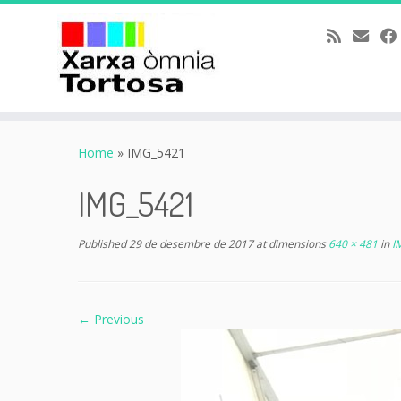
Skip
to
Home
»
IMG_5421
content
IMG_5421
Published
29 de desembre de 2017
at dimensions
640 × 481
in
I
← Previous