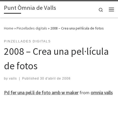
Punt Òmnia de Valls
Skip to content
Search
Me
Home
»
Pinzellades digitals
»
2008 – Crea una pel·lícula de fotos
PINZELLADES DIGITALS
2008 – Crea una pel·lícula
de fotos
by
valls
|
Published
30 d'abril de 2008
Pd fer una pel.li de foto amb w maker
from
omnia valls