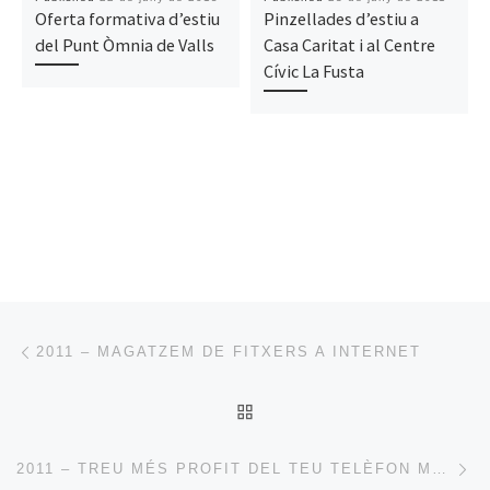
Oferta formativa d’estiu
Pinzellades d’estiu a
del Punt Òmnia de Valls
Casa Caritat i al Centre
Cívic La Fusta
Post navigation
Previous post
2011 – MAGATZEM DE FITXERS A INTERNET
BACK TO POST LIST
Ne
2011 – TREU MÉS PROFIT DEL TEU TELÈFON MÒBIL