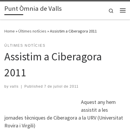
Punt Òmnia de Valls
Skip to content
Search
Me
Home
»
Últimes notícies
»
Assistim a Ciberagora 2011
ÚLTIMES NOTÍCIES
Assistim a Ciberagora
2011
by
valls
|
Published
7 de juliol de 2011
Aquest any hem
assistit a les
jornades tècniques de Ciberagora a la URV (Universitat
Rovira i Virgili)