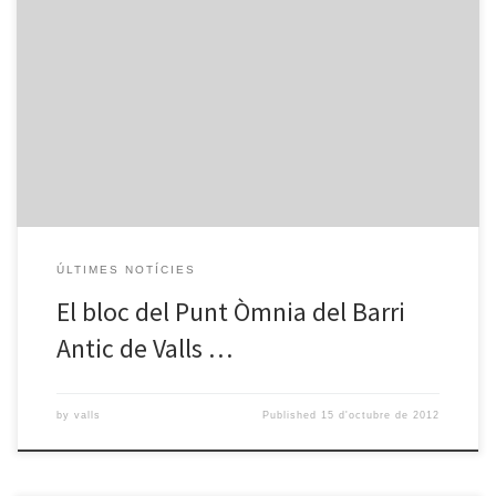
Divendres 6 d’octubre, a les 20hores es va realitzar la gala de
lliurament dels Premis Blocs Catalunya 2012 organitzats per
l’associació STIC.CAT (Societat de Tecnologia i Coneixement )
creada l’any 2008 amb la intenció de generar interactivitat i
innovació en el context de la cultura i la llengua catalanes amb […]
ÚLTIMES NOTÍCIES
El bloc del Punt Òmnia del Barri
Antic de Valls …
by
valls
Published
15 d'octubre de 2012