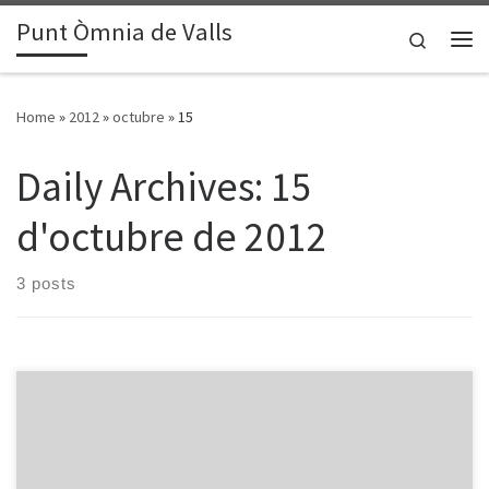
Punt Òmnia de Valls
Skip to content
Search
Me
Home
»
2012
»
octubre
»
15
Daily Archives:
15
d'octubre de 2012
3 posts
Dissabte 6 d’octubre al dematí es va realitzar la Jornada de portes