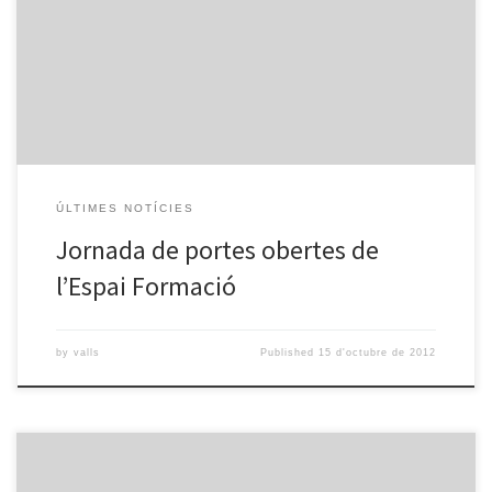
obertes de l’Espai Formació de Vallsgenera amb la intenció de
difondre els nous tallers que s’ofereixen aquesta temporada.
Podeu consultar tot el ventall de cursos a la web de l’entitat a
l’apartat de l’Espai Formació. Des del nostre […]
ÚLTIMES NOTÍCIES
Jornada de portes obertes de
l’Espai Formació
by
valls
Published
15 d'octubre de 2012