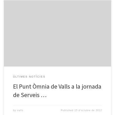
El passat dimarts 2 d’octubre vam assistir a la jornada de “Eines en
el núvol: noves oportunitats de futur per als Punt TIC” que
presentaven les empreses Teambox, Grera.net i Nubelo i que
ofereixen a pimes, microempreses i treballadors autònoms.
Podeu llegir la notícia a la plana de PuntTic.cat i […]
ÚLTIMES NOTÍCIES
El Punt Òmnia de Valls a la jornada
de Serveis …
by
valls
Published
15 d'octubre de 2012