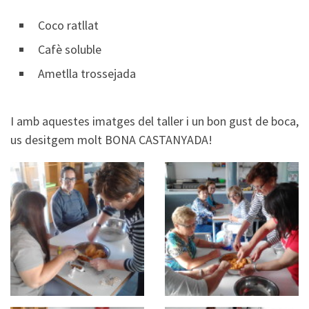
Coco ratllat
Cafè soluble
Ametlla trossejada
I amb aquestes imatges del taller i un bon gust de boca,
us desitgem molt BONA CASTANYADA!