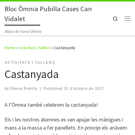
Bloc Òmnia Pubilla Cases Can
Skip to content
Vidalet
Search
Me
Blocs de Xarxa Òmnia
Home
»
Activitats i tallers
»
Castanyada
ACTIVITATS I TALLERS
Castanyada
by
Òmnia Pubilla
|
Published
31 d'octubre de 2017
A l’Òmnia també celebrem la castanyada!
Els i les nostres alumnes es van apujar les mànigues i
mans a la massa a fer panellets. En principi els anàvem