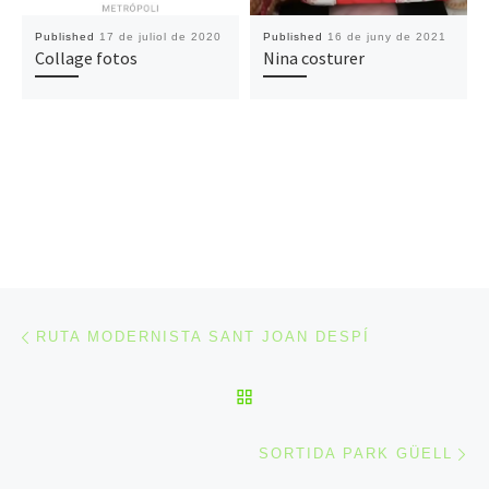
Published
17 de juliol de 2020
Published
16 de juny de 2021
Collage fotos
Nina costurer
Post navigation
Previous post
RUTA MODERNISTA SANT JOAN DESPÍ
BACK TO POST LIST
Ne
SORTIDA PARK GÜELL