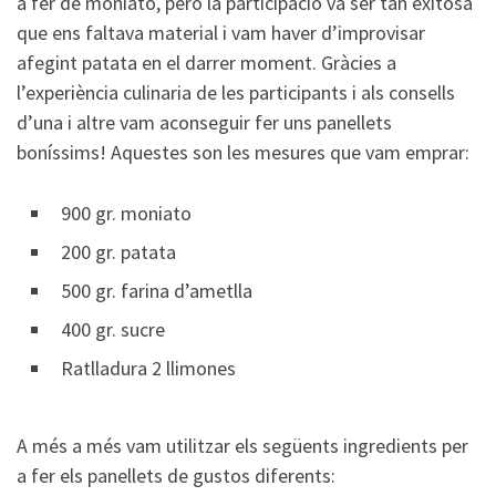
a fer de moniato, però la participació va ser tan exitosa
que ens faltava material i vam haver d’improvisar
afegint patata en el darrer moment. Gràcies a
l’experiència culinaria de les participants i als consells
d’una i altre vam aconseguir fer uns panellets
boníssims! Aquestes son les mesures que vam emprar:
900 gr. moniato
200 gr. patata
500 gr. farina d’ametlla
400 gr. sucre
Ratlladura 2 llimones
A més a més vam utilitzar els següents ingredients per
a fer els panellets de gustos diferents: