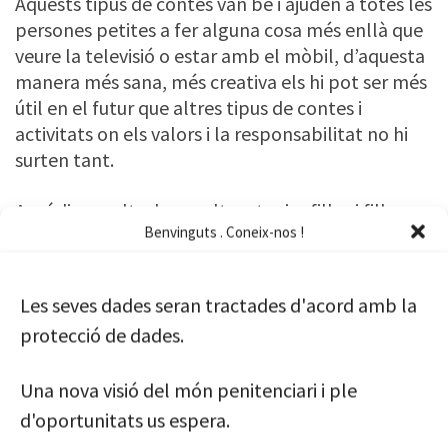
Aquests tipus de contes van bé i ajuden a totes les
persones petites a fer alguna cosa més enllà que
veure la televisió o estar amb el mòbil, d’aquesta
manera més sana, més creativa els hi pot ser més
útil en el futur que altres tipus de contes i
activitats on els valors i la responsabilitat no hi
surten tant.
Aquí dins molts de nosaltres tenim filles i fills,
Benvinguts . Coneix-nos !
nebots i nebodes, i dur a terme aquest petit
conte ens ha fet voler saber més de la criança i
com creixen els més petits, això ha fet que la
Les seves dades seran tractades d'acord amb la
nostra implicació i dedicació hagi sigut molt
protecció de dades.
positiva com també la lliçó apresa.
Una nova visió del món penitenciari i ple
Llibres d’aquest tipus enfocats als lectors més
petits i això els fa passar l’estona aprenent, cosa
d'oportunitats us espera.
que posteriorment amb els anys agraeixen ja que