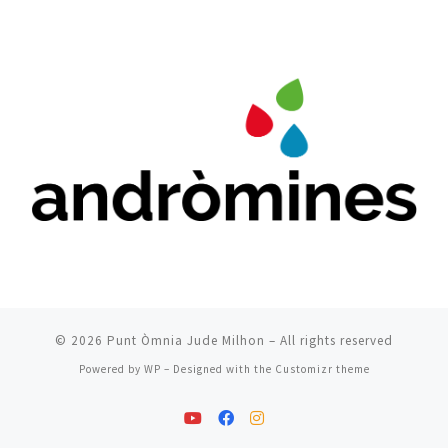
© 2026
Punt Òmnia Jude Milhon
– All rights reserved
Powered by
WP
– Designed with the
Customizr theme