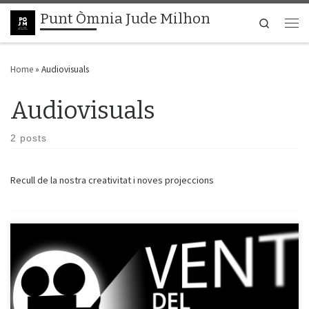
Punt Òmnia Jude Milhon
Skip to content
Search
Men
Home
»
Audiovisuals
Audiovisuals
2 posts
Recull de la nostra creativitat i noves projeccions
Participem al Concurs VENT DEL NORD Participem en el II Concurs de
Curtmetratges dins del III Festival de Cinema i Audiovisual – Vent del