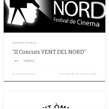
Nord Centres Penitenciaris de Catalunya, a través del Espai Òmnia i el
talent dels nostres participants. […]
AUDIOVISUALS
“II Concurs VENT DEL NORD”
art
Vídeos
by
cpquatrecamins
Published
26 de març de 2024