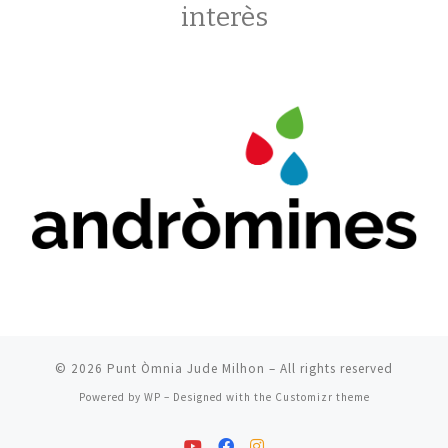
interès
© 2026
Punt Òmnia Jude Milhon
– All rights reserved
Powered by
WP
– Designed with the
Customizr theme