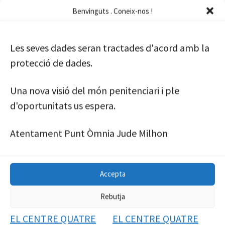
Benvinguts . Coneix-nos !
Música, lletres, ritmes diversos que s’ajunten dins de l’espai i flueixen
com mai. Aquí tenim nivell, hi ha qualitat i les tendències marquen
estils. No són pocs, fan servir el espai que hi ha al teatre per a gravar les
[…]
Les seves dades seran tractades d'acord amb la
protecció de dades.
Una nova visió del món penitenciari i ple
d'oportunitats us espera.
AUDIOVISUALS
Atentament Punt Òmnia Jude Milhon
Nous Artistes, Nous temes
la xarxa
Musica
poemes
rap
underground
Accepta
by
cpquatrecamins
Published
22 de març de 2024
Rebutja
EL CENTRE QUATRE
EL CENTRE QUATRE