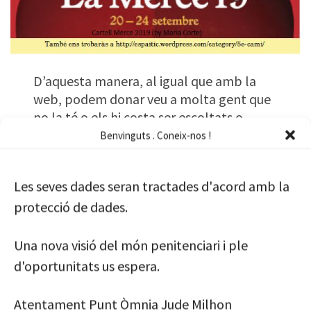
D’aquesta manera, al igual que amb la
web, podem donar veu a molta gent que
no la té o els hi costa ser escoltats o
poder expressar-se i fer veure als de fora
Benvinguts . Coneix-nos !
que dins també un pot aprofitar el
temps.
Les seves dades seran tractades d'acord amb la
protecció de dades.
Aquí podreu veure els diferents
continguts de la revista en els diferents
mesos que son publicades, així que si
Una nova visió del món penitenciari i ple
algun cop oblideu llegir la edició que
d'oportunitats us espera.
sigui, no cal preocupar-se, és pot llegir en
altre moment.
Atentament Punt Òmnia Jude Milhon