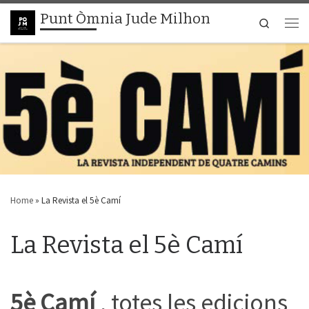
Punt Òmnia Jude Milhon
Skip to content
Search
Men
Home
»
La Revista el 5è Camí
La Revista el 5è Camí
5è Camí
, totes les edicions