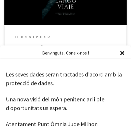
LLIBRES I POESIA
El llibre. “Un llarg viatge”
Benvinguts . Coneix-nos !
escrits
llibre
Un llarg viatge
Les seves dades seran tractades d'acord amb la
by
cpquatrecamins
Published
20 de març de 2024
protecció de dades.
Una nova visió del món penitenciari i ple
d'oportunitats us espera.
Atentament Punt Òmnia Jude Milhon