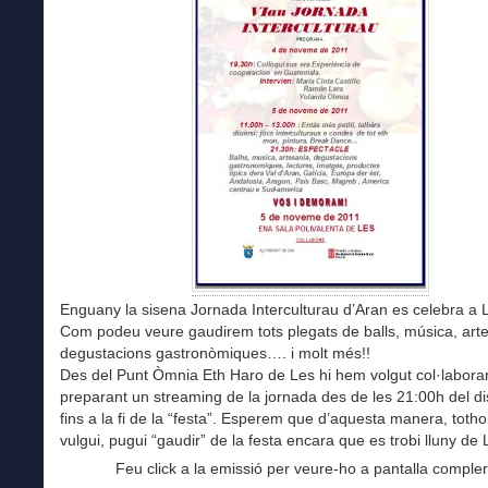
Enguany la sisena Jornada Interculturau d’Aran es celebra a 
Com podeu veure gaudirem tots plegats de balls, música, art
degustacions gastronòmiques…. i molt més!!
Des del Punt Òmnia Eth Haro de Les hi hem volgut col·labora
preparant un streaming de la jornada des de les 21:00h del d
fins a la fi de la “festa”. Esperem que d’aquesta manera, tot
vulgui, pugui “gaudir” de la festa encara que es trobi lluny de 
Feu click a la emissió per veure-ho a pantalla compler