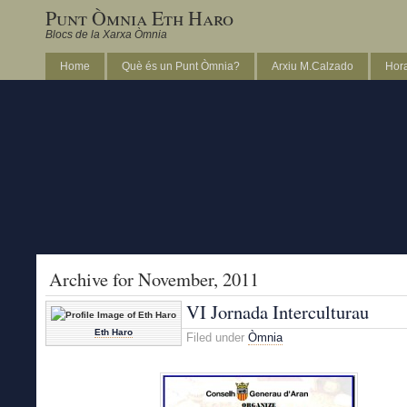
Punt Òmnia Eth Haro
Blocs de la Xarxa Òmnia
Home
Què és un Punt Òmnia?
Arxiu M.Calzado
Hora
Archive for November, 2011
VI Jornada Interculturau
Eth Haro
Filed under
Òmnia