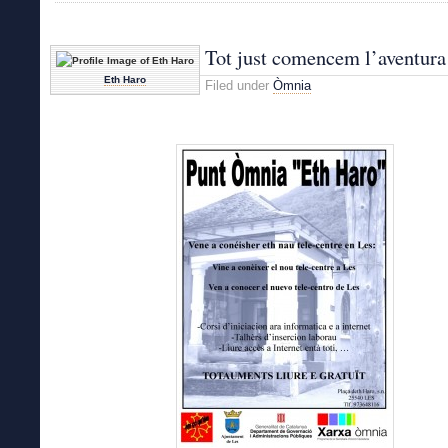
Acte
d’inauguració.
Tot just comencem l’aventur
Eth Haro
Filed under
Òmnia