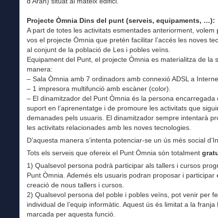
d’Aran) situat al mateix edifici.
Projecte Òmnia Dins del punt (serveis, equipaments, …):
A part de totes les activitats esmentades anteriorment, volem 
vos el projecte Òmnia que pretén facilitar l’accés les noves te
al conjunt de la població de Les i pobles veïns.
Equipament del Punt, el projecte Òmnia es materialitza de la 
manera:
– Sala Òmnia amb 7 ordinadors amb connexió ADSL a Interne
– 1 impresora multifunció amb escàner (color).
– El dinamitzador del Punt Òmnia és la persona encarregada
suport en l’aprenentatge i de promoure les activitats que sigui
demanades pels usuaris. El dinamitzador sempre intentarà p
les activitats relacionades amb les noves tecnologies.
D’aquesta manera s’intenta potenciar-se un ús més social d’In
Tots els serveis que ofereix el Punt Òmnia són totalment
grat
1) Qualsevol persona podrà participar als tallers i cursos pro
Punt Òmnia. Ademés els usuaris podran proposar i participar 
creació de nous tallers i cursos.
2) Qualsevol persona del poble i pobles veïns, pot venir per fer 
individual de l’equip informàtic. Aquest ús és limitat a la franja
marcada per aquesta funció.