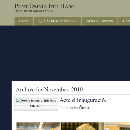
Punt Òmnia Eth Haro
Blocs de la Xarxa Òmnia
Home
Què és un Punt Òmnia?
Arxiu M.Calzado
Hora
Archive for November, 2010
Acte d’inauguració.
Eth Haro
Filed under
Òmnia