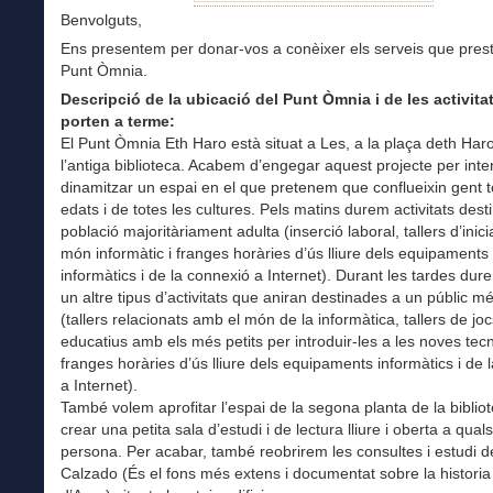
Benvolguts,
Ens presentem per donar-vos a conèixer els serveis que pre
Punt Òmnia.
Descripció de la ubicació del Punt Òmnia i de les activita
porten a terme:
El Punt Òmnia Eth Haro està situat a Les, a la plaça deth Har
l’antiga biblioteca. Acabem d’engegar aquest projecte per inte
dinamitzar un espai en el que pretenem que conflueixin gent t
edats i de totes les cultures. Pels matins durem activitats dest
població majoritàriament adulta (inserció laboral, tallers d’inici
món informàtic i franges horàries d’ús lliure dels equipaments
informàtics i de la connexió a Internet). Durant les tardes du
un altre tipus d’activitats que aniran destinades a un públic m
(tallers relacionats amb el món de la informàtica, tallers de joc
educatius amb els més petits per introduir-les a les noves tecn
franges horàries d’ús lliure dels equipaments informàtics i de 
a Internet).
També volem aprofitar l’espai de la segona planta de la biblio
crear una petita sala d’estudi i de lectura lliure i oberta a qual
persona. Per acabar, també reobrirem les consultes i estudi de
Calzado (És el fons més extens i documentat sobre la historia 