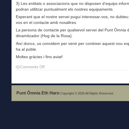
3) Les entitats o associacions que no disposen d’equips infor
podran utilitzar puntualment els nostres equipaments.
Esperant que el nostre servei pugui interessar-vos, no dubteu
vos en el contacte amb nosaltres.
La persona de contacte per qualsevol servei del Punt Òmnia é
dinamitzador (Hug de la Rosa).
Així doncs, us convidem per venir per conèixer aquest nou es
ha al poble.
Moltes gràcies i fins aviat!
Comments Off
on
Tot
just
comencem
l’aventura…
Punt Òmnia Eth Haro
Copyright © 2026 All Rights Reserved.