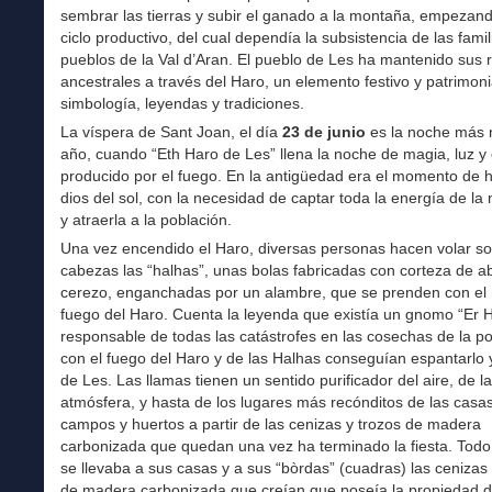
sembrar las tierras y subir el ganado a la montaña, empezand
ciclo productivo, del cual dependía la subsistencia de las famil
pueblos de la Val d’Aran. El pueblo de Les ha mantenido sus 
ancestrales a través del Haro, un elemento festivo y patrimoni
simbología, leyendas y tradiciones.
La víspera de Sant Joan, el día
23 de junio
es la noche más 
año, cuando “Eth Haro de Les” llena la noche de magia, luz y 
producido por el fuego. En la antigüedad era el momento de h
dios del sol, con la necesidad de captar toda la energía de la
y atraerla a la población.
Una vez encendido el Haro, diversas personas hacen volar s
cabezas las “halhas”, unas bolas fabricadas con corteza de a
cerezo, enganchadas por un alambre, que se prenden con el
fuego del Haro. Cuenta la leyenda que existía un gnomo “Er H
responsable de todas las catástrofes en las cosechas de la po
con el fuego del Haro y de las Halhas conseguían espantarlo 
de Les. Las llamas tienen un sentido purificador del aire, de la
atmósfera, y hasta de los lugares más recónditos de las casa
campos y huertos a partir de las cenizas y trozos de madera
carbonizada que quedan una vez ha terminado la fiesta. Tod
se llevaba a sus casas y a sus “bòrdas” (cuadras) las cenizas 
de madera carbonizada que creían que poseía la propiedad 