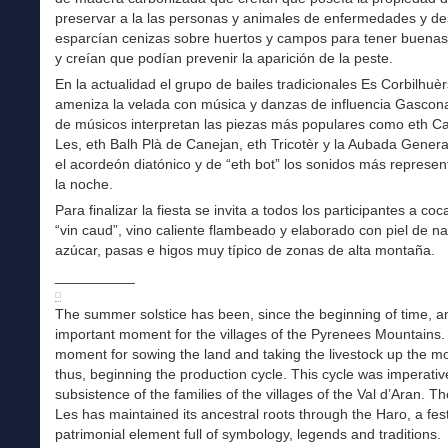
preservar a la las personas y animales de enfermedades y de
esparcían cenizas sobre huertos y campos para tener buena
y creían que podían prevenir la aparición de la peste.
En la actualidad el grupo de bailes tradicionales Es Corbilhuè
ameniza la velada con música y danzas de influencia Gascona
de músicos interpretan las piezas más populares como eth Ca
Les, eth Balh Plà de Canejan, eth Tricotèr y la Aubada Genera
el acordeón diatónico y de “eth bot” los sonidos más represen
la noche.
Para finalizar la fiesta se invita a todos los participantes a coc
“vin caud”, vino caliente flambeado y elaborado con piel de na
azúcar, pasas e higos muy típico de zonas de alta montaña.
__________
The summer solstice has been, since the beginning of time, a
important moment for the villages of the Pyrenees Mountains. 
moment for sowing the land and taking the livestock up the m
thus, beginning the production cycle. This cycle was imperativ
subsistence of the families of the villages of the Val d’Aran. Th
Les has maintained its ancestral roots through the Haro, a fes
patrimonial element full of symbology, legends and traditions.