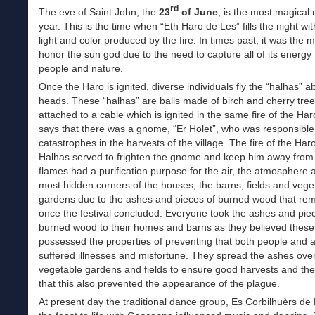
rd
The eve of Saint John, the
23
of June
, is the most magical 
year. This is the time when “Eth Haro de Les” fills the night wi
light and color produced by the fire. In times past, it was the
honor the sun god due to the need to capture all of its energy 
people and nature.
Once the Haro is ignited, diverse individuals fly the “halhas” a
heads. These “halhas” are balls made of birch and cherry tree
attached to a cable which is ignited in the same fire of the Ha
says that there was a gnome, “Er Holet”, who was responsible f
catastrophes in the harvests of the village. The fire of the Har
Halhas served to frighten the gnome and keep him away from
flames had a purification purpose for the air, the atmosphere 
most hidden corners of the houses, the barns, fields and vege
gardens due to the ashes and pieces of burned wood that re
once the festival concluded. Everyone took the ashes and pie
burned wood to their homes and barns as they believed these
possessed the properties of preventing that both people and 
suffered illnesses and misfortune. They spread the ashes over
vegetable gardens and fields to ensure good harvests and the
that this also prevented the appearance of the plague.
At present day the traditional dance group, Es Corbilhuèrs de 