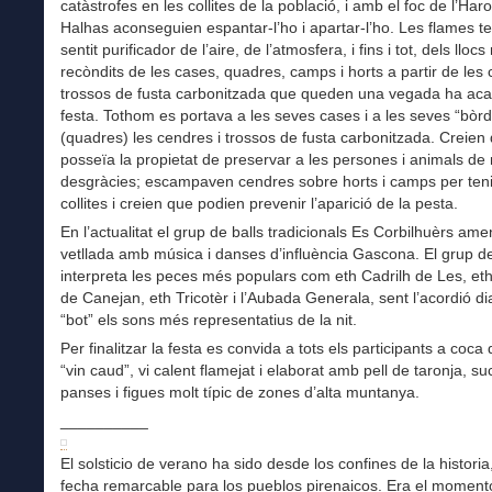
catàstrofes en les collites de la població, i amb el foc de l’Haro
Halhas aconseguien espantar-l’ho i apartar-l’ho. Les flames t
sentit purificador de l’aire, de l’atmosfera, i fins i tot, dels lloc
recòndits de les cases, quadres, camps i horts a partir de les 
trossos de fusta carbonitzada que queden una vegada ha aca
festa. Tothom es portava a les seves cases i a les seves “bòr
(quadres) les cendres i trossos de fusta carbonitzada. Creien
posseïa la propietat de preservar a les persones i animals de m
desgràcies; escampaven cendres sobre horts i camps per ten
collites i creien que podien prevenir l’aparició de la pesta.
En l’actualitat el grup de balls tradicionals Es Corbilhuèrs amen
vetllada amb música i danses d’influència Gascona. El grup d
interpreta les peces més populars com eth Cadrilh de Les, eth
de Canejan, eth Tricotèr i l’Aubada Generala, sent l’acordió dia
“bot” els sons més representatius de la nit.
Per finalitzar la festa es convida a tots els participants a coca 
“vin caud”, vi calent flamejat i elaborat amb pell de taronja, su
panses i figues molt típic de zones d’alta muntanya.
__________
El solsticio de verano ha sido desde los confines de la historia
fecha remarcable para los pueblos pirenaicos. Era el moment