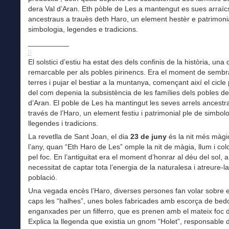
dera Val d’Aran. Eth pòble de Les a mantengut es sues arraïc
ancestraus a trauès deth Haro, un element hestèr e patrimoni
simbologia, legendes e tradicions.
__________
El solstici d’estiu ha estat des dels confinis de la història, una 
remarcable per als pobles pirinencs. Era el moment de sembr
terres i pujar el bestiar a la muntanya, començant així el cicle
del com depenia la subsistència de les famílies dels pobles de
d’Aran. El poble de Les ha mantingut les seves arrels ancestra
través de l’Haro, un element festiu i patrimonial ple de simbolo
llegendes i tradicions.
La revetlla de Sant Joan, el dia
23 de juny
és la nit més màgi
l’any, quan “Eth Haro de Les” omple la nit de màgia, llum i col
pel foc. En l’antiguitat era el moment d’honrar al déu del sol, 
necessitat de captar tota l’energia de la naturalesa i atreure-la
població.
Una vegada encès l’Haro, diverses persones fan volar sobre 
caps les “halhes”, unes boles fabricades amb escorça de bedoll
enganxades per un filferro, que es prenen amb el mateix foc d
Explica la llegenda que existia un gnom “Holet”, responsable d