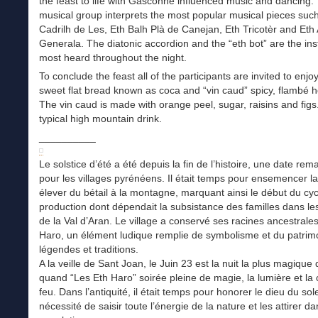
the feast to life with Gasconne influenced music and dancing.
musical group interprets the most popular musical pieces suc
Cadrilh de Les, Eth Balh Plà de Canejan, Eth Tricotèr and Et
Generala. The diatonic accordion and the “eth bot” are the in
most heard throughout the night.
To conclude the feast all of the participants are invited to enj
sweet flat bread known as coca and “vin caud” spicy, flambé h
The vin caud is made with orange peel, sugar, raisins and figs. 
typical high mountain drink.
__________
Le solstice d’été a été depuis la fin de l’histoire, une date re
pour les villages pyrénéens. Il était temps pour ensemencer la
élever du bétail à la montagne, marquant ainsi le début du cy
production dont dépendait la subsistance des familles dans les
de la Val d’Aran. Le village a conservé ses racines ancestrale
Haro, un élément ludique remplie de symbolisme et du patrim
légendes et traditions.
A la veille de Sant Joan, le Juin 23 est la nuit la plus magique 
quand “Les Eth Haro” soirée pleine de magie, la lumière et la
feu. Dans l’antiquité, il était temps pour honorer le dieu du sole
nécessité de saisir toute l’énergie de la nature et les attirer da