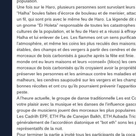
population.
Une fois sur le Haro, plusieurs personnes sont survolant leurs
“Halha” boules faites d’écorce de bouleau et de merisier, atta
un fil, qui sont pris avec le même feu de Haro. La légende dit qu
un gnome “Er Holeta” responsable de toutes les catastrophes
cultures de la population, et le feu de Haro et a réussi à effray
Halha et lui enlever de Les. Les flammes ont un sens purificate
l’atmosphère, et même les coins les plus reculés des maisons
étables, des champs et des vergers à partir des cendres et d
morceaux de bois carbonisés à gauche après la fête est finie. 
monde ont eu leurs maisons et leurs «conseil» (blocs) les cen
morceaux de bois carbonisés qu’ils croyaient avoir la propriét
préserver les personnes et les animaux contre les maladies et
malheurs, les cendres saupoudré sur les vergers et les cham
bonnes récoltes et ont cru qu’ils pourraient prévenir l’apparitio
peste.
A l’heure actuelle, le groupe de danse traditionnelle Les est C
votre plaisir avec la musique et les danses de l’influence gas
groupe de musiciens jouent des morceaux les plus populair
Les Cadrilh EPF, ETH Pla de Canejan Balkh, ETH Aubada Trico
généralement de l’accordéon diatonique et “bot eth” sons les 
représentatifs de la nuit.
Pour terminer la partie a invité tous les participants de la coc