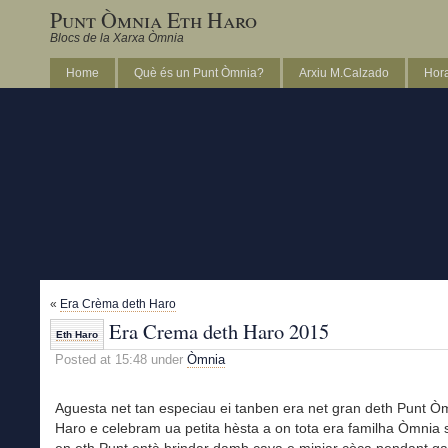
Punt Òmnia Eth Haro
Blocs de la Xarxa Òmnia
Home
Què és un Punt Òmnia?
Arxiu M.Calzado
Hora
«
Era Crèma deth Haro
Era Crema deth Haro 2015
Eth Haro
Posted at 15:48 under
Òmnia
Aguesta net tan especiau ei tanben era net gran deth Punt Ò
Haro e celebram ua petita hèsta a on tota era familha Òmnia 