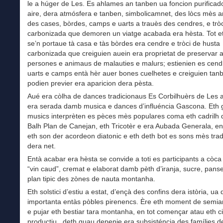
le a húger de Les. Es ahlames an tanben ua foncion purificad
aire, dera atmósfera e tanben, simbolicamnet, des lòcs mès 
des cases, bòrdes, camps e uarts a trauès des cendres, e trò
carbonizada que demoren un viatge acabada era hèsta. Tot 
se’n portaue tà casa e tàs bòrdes era cendre e tròci de husta
carbonizada que creiguien auein era proprietat de preservar 
persones e animaus de malauties e malurs; estienien es cend
uarts e camps entà hèr auer bones cuelhetes e creiguien tan
podien previer era aparicion dera pèsta.
Aué era còlha de dances tradicionaus Es Corbilhuèrs de Les
era serada damb musica e dances d’influéncia Gascona. Eth 
musics interprèten es pèces mès populares coma eth cadrilh 
Balh Plan de Canejan, eth Tricotèr e era Aubada Generala, en 
eth son der acordeon diatonic e eth deth bot es sons mès tra
dera net.
Entà acabar era hèsta se convide a toti es participants a còca
“vin caud”, cremat e elaborat damb pèth d’iranja, sucre, pans
plan tipic des zònes de nauta montanha.
Eth solstici d’estiu a estat, d’ençà des confins dera istòria, ua
importanta entàs pòbles pirenencs. Ère eth moment de semiar
e pujar eth bestiar tara montanha, en tot començar atau eth ci
productiu , deth quau depenie era subsisténcia des famílies d