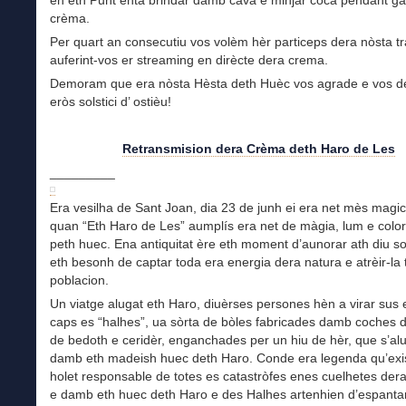
en eth Punt entà brindar damb cava e minjar còca pendant g
crèma.
Per quart an consecutiu vos volèm hèr particeps dera nòsta tr
auferint-vos er streaming en dirècte dera crema.
Demoram que era nòsta Hèsta deth Huèc vos agrade e vos d
eròs solstici d’ ostièu!
Retransmision dera Crèma deth Haro de Les
_________
Era vesilha de Sant Joan, dia 23 de junh ei era net mès magic
quan “Eth Haro de Les” aumplís era net de màgia, lum e color
peth huec. Ena antiquitat ère eth moment d’aunorar ath diu s
eth besonh de captar toda era energia dera natura e atrèir-la 
poblacion.
Un viatge alugat eth Haro, diuèrses persones hèn a virar sus 
caps es “halhes”, ua sòrta de bòles fabricades damb coches 
de bedoth e ceridèr, enganchades per un hiu de hèr, que s’a
damb eth madeish huec deth Haro. Conde era legenda qu’exis
holet responsable de totes es catastròfes enes cuelhetes der
e damb eth huec deth Haro e des Halhes artenhien d’espantar