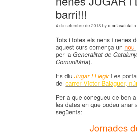
nenes JUGAR i L
barri!!!
4 de setembre de 2013
by
omniasalutalta
Tots i totes els nens i nenes
aquest curs comença un
nou 
per la
Generalitat de Cataluny
Comunitària
).
Es diu
Jugar i Llegir
i es porta
del
carrer Víctor Balaguer, nú
Per a que conegueu de ben a
les dates en que podeu anar 
següents:
Jornades d