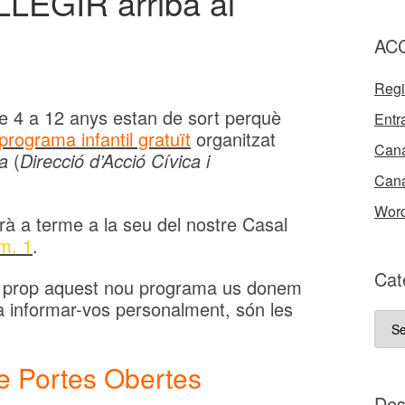
LEGIR arriba al
AC
Regi
 de 4 a 12 anys estan de sort perquè
Entr
programa infantil gratuït
organitzat
Cana
a
(
Direcció d’Acció Cívica i
Cana
Word
rà a terme a la seu del nostre Casal
m. 1
.
Cat
 prop aquest nou programa us donem
a informar-vos personalment, són les
Cate
del
nost
e Portes Obertes
bloc
D e