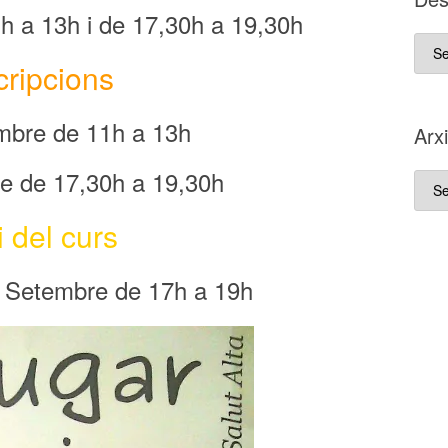
h a 13h i de 17,30h a 19,30h
D es
cripcions
que
va
néix
mbre de 11h a 13h
Arx
aque
blo
e de 17,30h a 19,30h
Arxi
i del curs
de Setembre de 17h a 19h