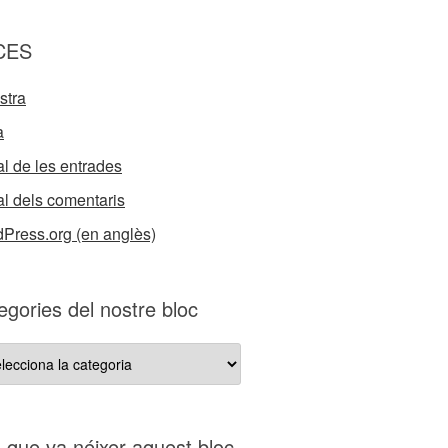
CES
stra
a
l de les entrades
l dels comentaris
Press.org (en anglès)
egories del nostre bloc
gories
re
s que va néixer aquest bloc…