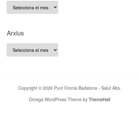
D es
que
va
néixer
Arxius
aquest
bloc…
Arxius
Copyright © 2026 Punt Òmnia Badalona - Salut Alta.
Omega WordPress Theme by
ThemeHall