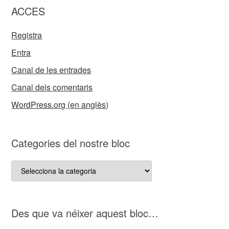
ACCES
Registra
Entra
Canal de les entrades
Canal dels comentaris
WordPress.org (en anglès)
Categories del nostre bloc
Categories
del
nostre
bloc
D es que va néixer aquest bloc…