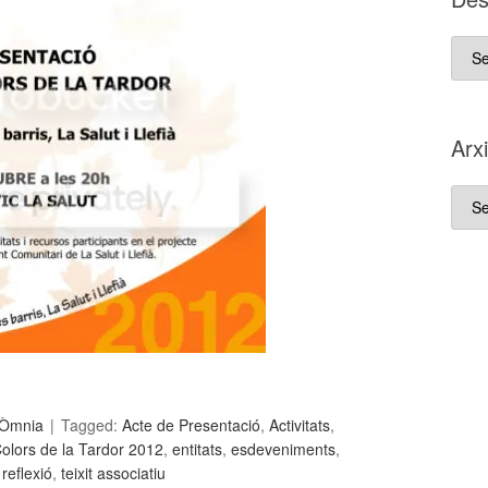
D es
que
va
néix
Arx
aque
blo
Arxi
Òmnia
Tagged:
Acte de Presentació
,
Activitats
,
Colors de la Tardor 2012
,
entitats
,
esdeveniments
,
,
reflexió
,
teixit associatiu