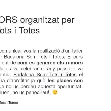
RS organitzat per
ts i Totes
a
omunicar-vos la realització d’un taller
er
Badalona Som Tots i Totes
. El curs
lment de
com es generen els rumors
Ja es va celebrar el any passat i va
motiu,
Badalona Som Tots i Totes
el
’ha d’aprofitar ja què
les places son
ue no us perdeu aquesta oportunitat,
 diuen, no us penedireu!!
ts i Totes)