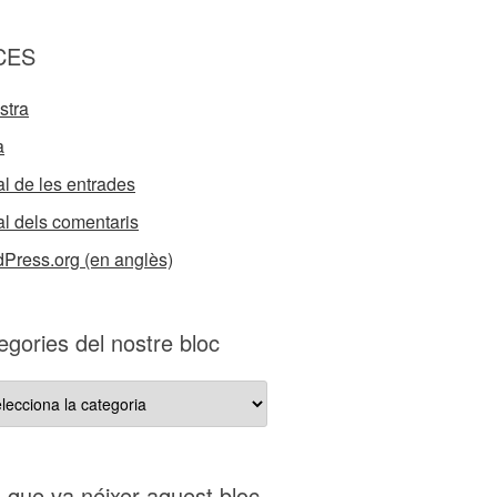
CES
stra
a
l de les entrades
l dels comentaris
Press.org (en anglès)
egories del nostre bloc
gories
re
s que va néixer aquest bloc…