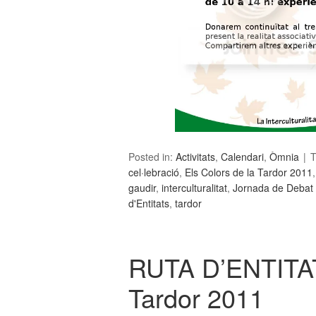
Posted in:
Activitats
,
Calendari
,
Òmnia
T
cel·lebració
,
Els Colors de la Tardor 2011
gaudir
,
interculturalitat
,
Jornada de Debat i
d'Entitats
,
tardor
RUTA D’ENTITATS
Tardor 2011