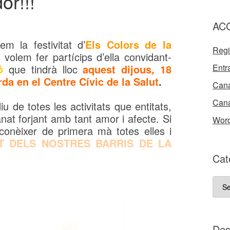
or!!!
AC
m la festivitat d’
Els Colors de la
Regi
olem fer partícips d’ella convidant-
ó
que tindrà lloc
aquest dijous, 18
Entr
rda en el Centre Cívic de la Salut
.
Cana
Cana
 de totes les activitats que entitats,
nat forjant amb tant amor i afecte. Si
Word
conèixer de primera mà totes elles i
AT DELS NOSTRES BARRIS DE LA
Cat
Cate
del
nost
bloc
D e