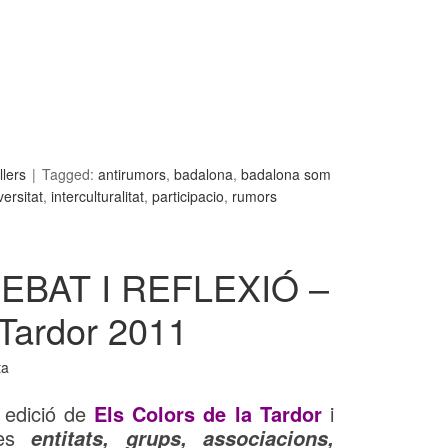
llers
Tagged:
antirumors
,
badalona
,
badalona som
versitat
,
interculturalitat
,
participacio
,
rumors
EBAT I REFLEXIÓ –
 Tardor 2011
ta
a edició de
Els Colors de la Tardor
i
les
entitats, grups, associacions,