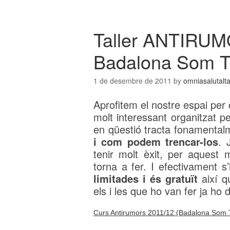
Taller ANTIRUMO
Badalona Som To
1 de desembre de 2011
by
omniasalutalt
Aprofitem el nostre espai per c
molt interessant organitzat p
en qüestió tracta fonamenta
i com podem trencar-los
. 
tenir molt èxit, per aquest 
torna a fer. I efectivament s
limitades i és gratuït
així q
els i les que ho van fer ja ho
Curs Antirumors 2011/12 (Badalona Som To