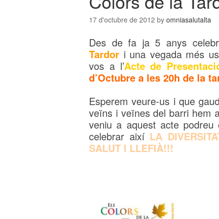
Colors de la Tard
17 d'octubre de 2012
by
omniasalutalta
Des de fa ja 5 anys celebre
Tardor
i una vegada més us v
vos a l’
Acte de Presentaci
d’Octubre a les 20h de la ta
Esperem veure-us i que gaudiu
veïns i veïnes del barri hem a
veniu a aquest acte podreu 
celebrar així
LA DIVERSIT
SALUT I LLEFIÀ!!!