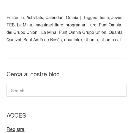
Posted in:
Activitats
,
Calendari
,
Òmnia
Tagged:
festa
,
Joves
TEB
,
La Mina
,
maquinari lliure
,
programari lliure
,
Punt Òmnia
del Grupo Unión - La Mina
,
Punt Òmnia Grupo Unión
,
Quantal
Quetzal
,
Sant Adrià de Besós
,
ubuntaire
,
Ubuntu
,
Ubuntu.cat
Cerca al nostre bloc
ACCES
Registra