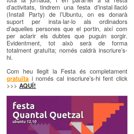
d’activitats, tindrem una festa d’instal·llació
(Install Party) de l’Ubuntu, on es donarà
suport per insta·lar-lo als ordinadors
d’aquelles persones que el portin, així com
per aclarir els dubtes que puguin sorgir.
Evidentment, tot això serà de forma
totalment gratuïta; només caldrà inscriure’s-
hi.
Com heu llegit la Festa és completament
gratuïta
i només cal inscriure’s-hi fent click
>>>
AQUÍ!