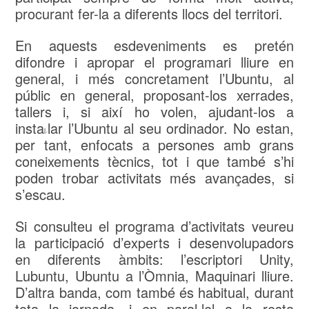
procurant fer-la a diferents llocs del territori.
En aquests esdeveniments es pretén
difondre i apropar el programari lliure en
general, i més concretament l’Ubuntu, al
públic en general, proposant-los xerrades,
tallers i, si així ho volen, ajudant-los a
insta
lar l’Ubuntu al seu ordinador. No estan,
l·
per tant, enfocats a persones amb grans
coneixements tècnics, tot i que també s’hi
poden trobar activitats més avançades, si
s’escau.
Si consulteu el programa d’activitats veureu
la participació d’experts i desenvolupadors
en diferents àmbits: l’escriptori Unity,
Lubuntu, Ubuntu a l’Òmnia, Maquinari lliure.
D’altra banda, com també és habitual, durant
tota la jornada, i en paral·lel a la resta