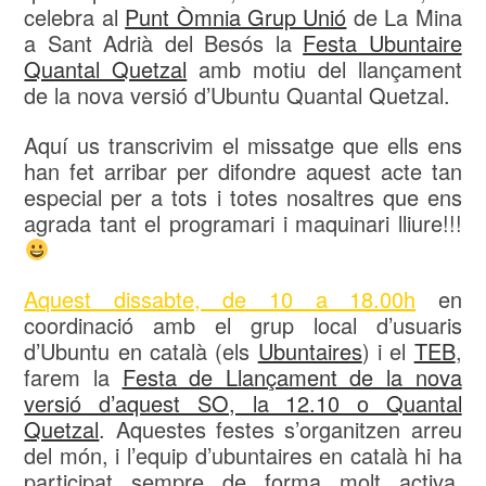
celebra al
Punt Òmnia Grup Unió
de La Mina
a Sant Adrià del Besós la
Festa Ubuntaire
Quantal Quetzal
amb motiu del llançament
de la nova versió d’Ubuntu Quantal Quetzal.
Aquí us transcrivim el missatge que ells ens
han fet arribar per difondre aquest acte tan
especial per a tots i totes nosaltres que ens
agrada tant el programari i maquinari lliure!!!
Aquest dissabte, de 10 a 18.00h
en
coordinació amb el grup local d’usuaris
d’Ubuntu en català (els
Ubuntaires
) i el
TEB
,
farem la
Festa de Llançament de la nova
versió d’aquest SO, la 12.10 o Quantal
Quetzal
. Aquestes festes s’organitzen arreu
del món, i l’equip d’ubuntaires en català hi ha
participat sempre de forma molt activa,