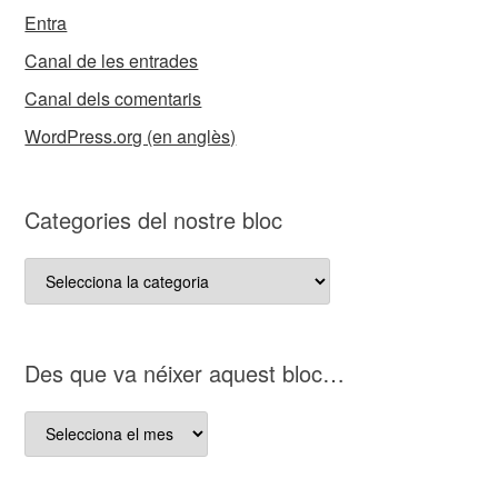
Entra
Canal de les entrades
Canal dels comentaris
WordPress.org (en anglès)
Categories del nostre bloc
Categories
del
nostre
bloc
D es que va néixer aquest bloc…
D es
que
va