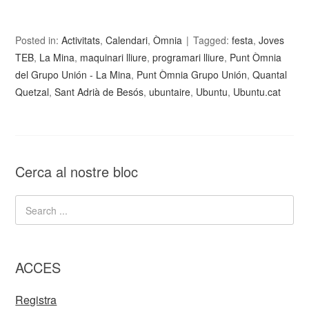
Posted in:
Activitats
,
Calendari
,
Òmnia
Tagged:
festa
,
Joves
TEB
,
La Mina
,
maquinari lliure
,
programari lliure
,
Punt Òmnia
del Grupo Unión - La Mina
,
Punt Òmnia Grupo Unión
,
Quantal
Quetzal
,
Sant Adrià de Besós
,
ubuntaire
,
Ubuntu
,
Ubuntu.cat
Cerca al nostre bloc
ACCES
Registra