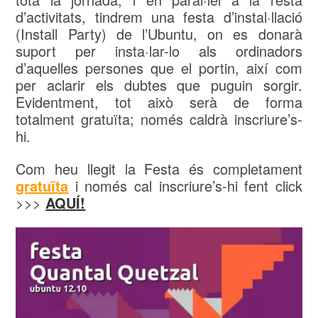
d’activitats, tindrem una festa d’instal·llació
(Install Party) de l’Ubuntu, on es donarà
suport per insta·lar-lo als ordinadors
d’aquelles persones que el portin, així com
per aclarir els dubtes que puguin sorgir.
Evidentment, tot això serà de forma
totalment gratuïta; només caldrà inscriure’s-
hi.
Com heu llegit la Festa és completament
gratuïta
i només cal inscriure’s-hi fent click
>>>
AQUÍ!