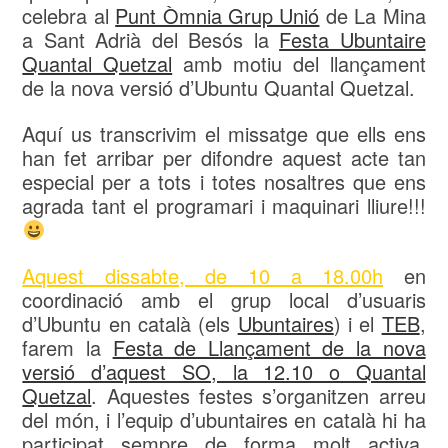
celebra al
Punt Òmnia Grup Unió
de La Mina
a Sant Adrià del Besós la
Festa Ubuntaire
Quantal Quetzal
amb motiu del llançament
de la nova versió d’Ubuntu Quantal Quetzal.
Aquí us transcrivim el missatge que ells ens
han fet arribar per difondre aquest acte tan
especial per a tots i totes nosaltres que ens
agrada tant el programari i maquinari lliure!!!
Aquest dissabte, de 10 a 18.00h
en
coordinació amb el grup local d’usuaris
d’Ubuntu en català (els
Ubuntaires
) i el
TEB
,
farem la
Festa de Llançament de la nova
versió d’aquest SO, la 12.10 o Quantal
Quetzal
. Aquestes festes s’organitzen arreu
del món, i l’equip d’ubuntaires en català hi ha
participat sempre de forma molt activa,