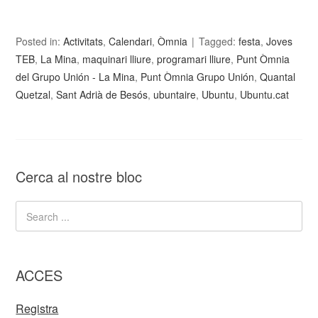
Posted in:
Activitats
,
Calendari
,
Òmnia
Tagged:
festa
,
Joves
TEB
,
La Mina
,
maquinari lliure
,
programari lliure
,
Punt Òmnia
del Grupo Unión - La Mina
,
Punt Òmnia Grupo Unión
,
Quantal
Quetzal
,
Sant Adrià de Besós
,
ubuntaire
,
Ubuntu
,
Ubuntu.cat
Cerca al nostre bloc
ACCES
Registra