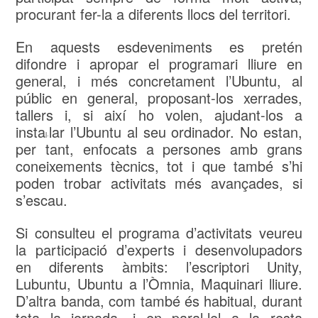
procurant fer-la a diferents llocs del territori.
En aquests esdeveniments es pretén
difondre i apropar el programari lliure en
general, i més concretament l’Ubuntu, al
públic en general, proposant-los xerrades,
tallers i, si així ho volen, ajudant-los a
insta
lar l’Ubuntu al seu ordinador. No estan,
l·
per tant, enfocats a persones amb grans
coneixements tècnics, tot i que també s’hi
poden trobar activitats més avançades, si
s’escau.
Si consulteu el programa d’activitats veureu
la participació d’experts i desenvolupadors
en diferents àmbits: l’escriptori Unity,
Lubuntu, Ubuntu a l’Òmnia, Maquinari lliure.
D’altra banda, com també és habitual, durant
tota la jornada, i en paral·lel a la resta