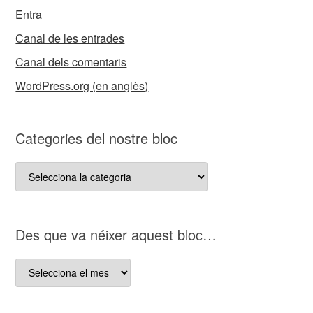
Entra
Canal de les entrades
Canal dels comentaris
WordPress.org (en anglès)
Categories del nostre bloc
Categories
del
nostre
bloc
D es que va néixer aquest bloc…
D es
que
va