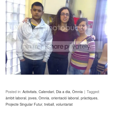
Posted in:
Activitats
,
Calendari
,
Dia a dia
,
Òmnia
Tagged:
àmbit laboral
,
joves
,
Òmnia
,
orientació laboral
,
pràctiques
,
Projecte Singular Futur
,
treball
,
voluntariat