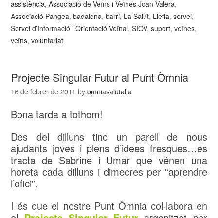
assistència
,
Associació de Veïns i Veïnes Joan Valera
,
Associació Pangea
,
badalona
,
barri
,
La Salut
,
Llefià
,
servei
,
Servei d’Informació i Orientació Veïnal
,
SIOV
,
suport
,
veïnes
,
veïns
,
voluntariat
Projecte Singular Futur al Punt Òmnia
16 de febrer de 2011
by
omniasalutalta
Bona tarda a tothom!
Des del dilluns tinc un parell de nous
ajudants joves i plens d’idees fresques…es
tracta de Sabrine i Umar que vénen una
horeta cada dilluns i dimecres per “aprendre
l’ofici”.
I és que el nostre Punt Òmnia col·labora en
el
Projecte Singular Futur
organitzat per