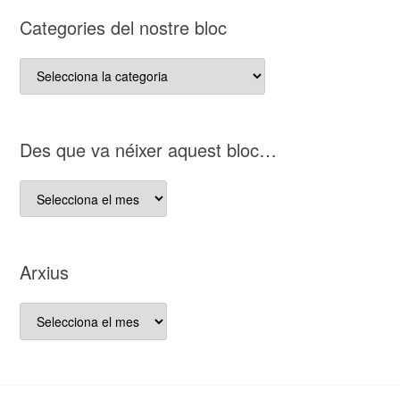
Categories del nostre bloc
Categories
del
nostre
bloc
D es que va néixer aquest bloc…
D es
que
va
néixer
Arxius
aquest
bloc…
Arxius