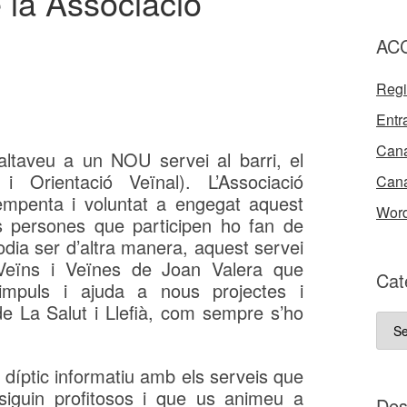
 la Associació
AC
Regi
Entr
Cana
’altaveu a un NOU servei al barri, el
i Orientació Veïnal). L’Associació
Cana
penta i voluntat a engegat aquest
Word
es persones que participen ho fan de
dia ser d’altra manera, aquest servei
 Veïns i Veïnes de Joan Valera que
Cat
mpuls i ajuda a nous projectes i
 de La Salut i Llefià, com sempre s’ho
Cate
del
nost
díptic informatiu amb els serveis que
bloc
iguin profitosos i que us animeu a
D e