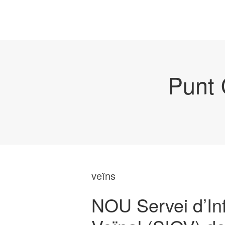
Punt 
veïns
NOU Servei d’Inf