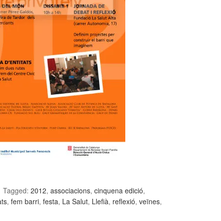
Tagged:
2012
,
associacions
,
cinquena edició
,
ats
,
fem barri
,
festa
,
La Salut
,
Llefià
,
reflexió
,
veïnes
,