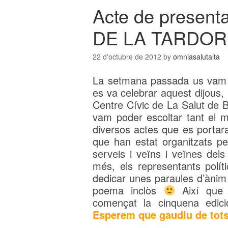
Acte de presen
DE LA TARDOR
22 d'octubre de 2012
by
omniasalutalta
La setmana passada us vam c
es va celebrar aquest dijous, 
Centre Cívic de La Salut de 
vam poder escoltar tant el m
diversos actes que es portar
que han estat organitzats per
serveis i veïns i veïnes dels
més, els representants polít
dedicar unes paraules d’ànim 
poema inclòs
Així que 
començat la cinquena edic
Esperem que gaudiu de tots