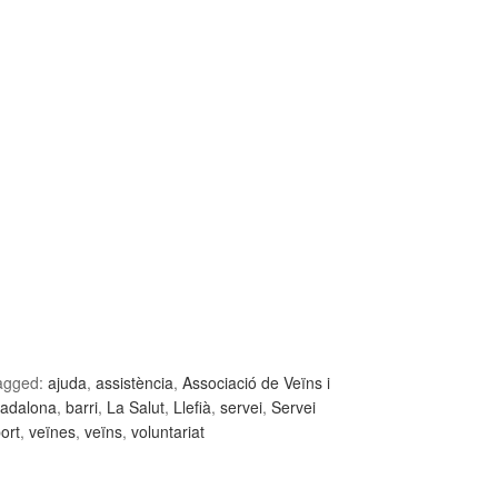
agged:
ajuda
,
assistència
,
Associació de Veïns i
adalona
,
barri
,
La Salut
,
Llefià
,
servei
,
Servei
ort
,
veïnes
,
veïns
,
voluntariat