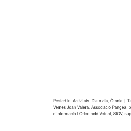
Posted in:
Activitats
,
Dia a dia
,
Òmnia
T
Veïnes Joan Valera
,
Associació Pangea
,
b
d’Informació i Orientació Veïnal
,
SIOV
,
sup