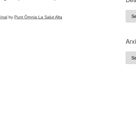
D es
ïnal
by
Punt Òmnia La Salut Alta
que
va
néix
Arx
aque
blo
Arxi