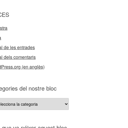
CES
stra
a
l de les entrades
l dels comentaris
Press.org (en anglès)
egories del nostre bloc
gories
re
s que va néixer aquest bloc…