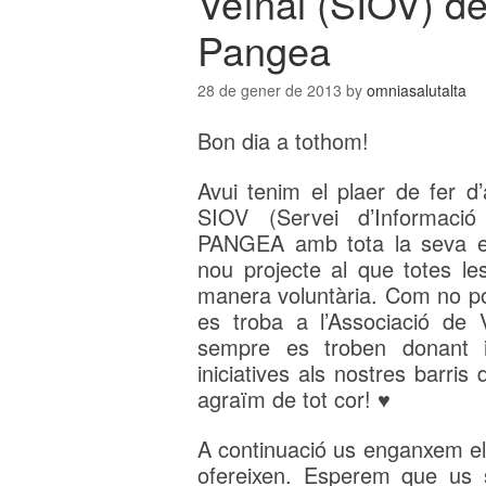
Veïnal (SIOV) de
Pangea
28 de gener de 2013
by
omniasalutalta
Bon dia a tothom!
Avui tenim el plaer de fer d
SIOV (Servei d’Informació 
PANGEA amb tota la seva em
nou projecte al que totes l
manera voluntària. Com no po
es troba a l’Associació de
sempre es troben donant i
iniciatives als nostres barris
agraïm de tot cor! ♥
A continuació us enganxem el 
ofereixen. Esperem que us s