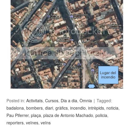
Posted in:
Activitats
,
Cursos
,
Dia a dia
,
Òmnia
Tagged:
badalona
,
bombers
,
diari
,
gràfics
,
incendio
,
intrèpids
,
noticia
,
Pau Piferrer
,
plaça
,
plaza de Antonio Machado
,
policia
,
reporters
,
veïnes
,
veïns