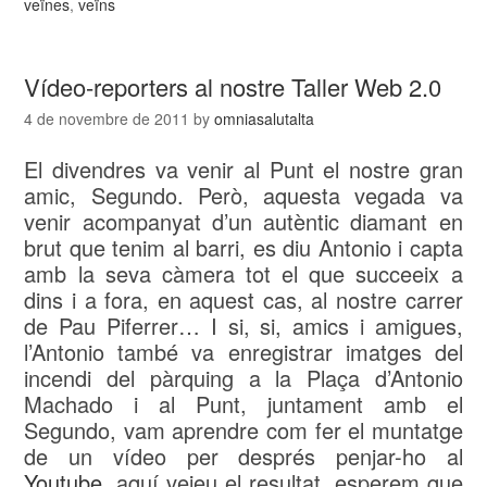
veïnes
,
veïns
Vídeo-reporters al nostre Taller Web 2.0
4 de novembre de 2011
by
omniasalutalta
El divendres va venir al Punt el nostre gran
amic, Segundo. Però, aquesta vegada va
venir acompanyat d’un autèntic diamant en
brut que tenim al barri, es diu Antonio i capta
amb la seva càmera tot el que succeeix a
dins i a fora, en aquest cas, al nostre carrer
de Pau Piferrer… I si, si, amics i amigues,
l’Antonio també va enregistrar imatges del
incendi del pàrquing a la Plaça d’Antonio
Machado i al Punt, juntament amb el
Segundo, vam aprendre com fer el muntatge
de un vídeo per després penjar-ho al
Youtube
, aquí veieu el resultat, esperem que