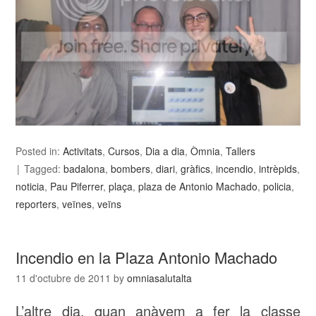
Posted in:
Activitats
,
Cursos
,
Dia a dia
,
Òmnia
,
Tallers
Tagged:
badalona
,
bombers
,
diari
,
gràfics
,
incendio
,
intrèpids
,
noticia
,
Pau Piferrer
,
plaça
,
plaza de Antonio Machado
,
policia
,
reporters
,
veïnes
,
veïns
Incendio en la Plaza Antonio Machado
11 d'octubre de 2011
by
omniasalutalta
L’altre dia, quan anàvem a fer la classe