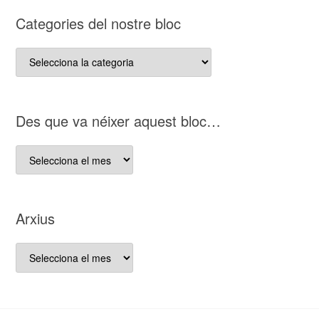
Categories del nostre bloc
Categories
del
nostre
bloc
D es que va néixer aquest bloc…
D es
que
va
néixer
Arxius
aquest
bloc…
Arxius