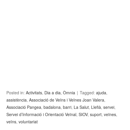
Posted in:
Activitats
,
Dia a dia
,
Òmnia
Tagged:
ajuda
,
assistència
,
Associació de Veïns i Veïnes Joan Valera
,
Associació Pangea
,
badalona
,
barri
,
La Salut
,
Llefià
,
servei
,
Servei d’Informació i Orientació Veïnal
,
SIOV
,
suport
,
veïnes
,
veïns
,
voluntariat