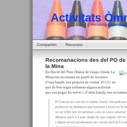
Activitats Òmn
Recursos dels professi
Compartim
Recursos
Recomanacions des del PO de
la Mina
En David del Punt Òmnia de Grupo Unión La
Mina ens recomana un parell de recursos:
d’una banda, ens proposa de visitar el
Clic
en
què de ben segur trobarem alguna activitat
que ens pugui fer servei i, d’altra banda, ens recoman
El
Colorea
és com diu el mateix David “una petit joi
professor de Badalona que funciona a local (no fa falt
en un USB) tant en windows com en Linux (ubuntu) i
dibuixos però tu li pots afegir els que vulguis i fer-hi
L’ultima versió cal demanar per correu però la 5.0 e