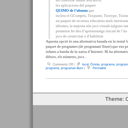
no coneixia- també fem servir
les aplicacions del paquet
QUIMO de l’ubuntu
que
inclou el GCompris, Tuxpaint, Tuxtype, Tuxm
un paquet de recursos educatius molt interessant
idiomes, la majoria són jocs visuals (alguns t
permeten fer des d’aprenentatge inicial de l’ús 
jocs de creativitat o d’habilitat.
Aquesta opció és una alternativa basada en la instal·
paquet de programes (de programari lliure) que ens p
infants a banda de la xarxa d’Internet. Hi ha alternativ
dibuix, els números, jocs…
on
Comments Off
|
local
,
Òmnia
,
programa
,
programa
Quimo
programa
,
programari lliure
|
Permalink
al
Punt
Òmnia
Marianao
Theme: 