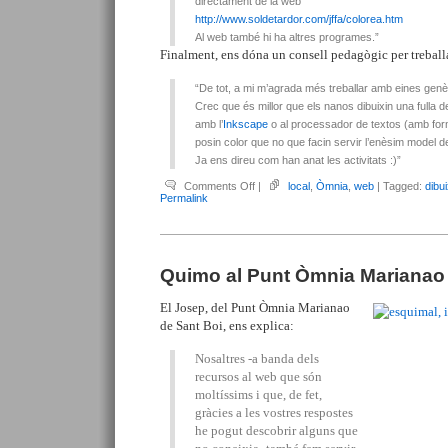
directament de la web
http://www.soldetardor.com/jffa/colorea.htm
Al web també hi ha altres programes.”
Finalment, ens dóna un consell pedagògic per treballar
“De tot, a mi m’agrada més treballar amb eines genèr
Crec que és millor que els nanos dibuixin una fulla 
amb l’
Inkscape
o al processador de textos (amb for
posin color que no que facin servir l’enèsim model d
Ja ens direu com han anat les activitats :)”
on
Comments Off
|
local
,
Òmnia
,
web
| Tagged:
dibu
Recomanacions
Permalink
des
del
PO
de
Grupo
Unión
Quimo al Punt Òmnia Marianao
de
la
Mina
El Josep, del Punt Òmnia Marianao
de Sant Boi, ens explica:
Nosaltres -a banda dels
recursos al web que són
moltíssims i que, de fet,
gràcies a les vostres respostes
he pogut descobrir alguns que