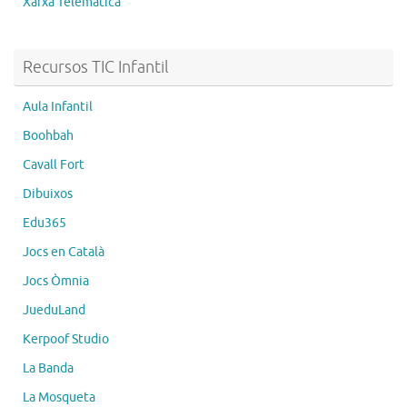
Xarxa Telemàtica
Recursos TIC Infantil
Aula Infantil
Boohbah
Cavall Fort
Dibuixos
Edu365
Jocs en Català
Jocs Òmnia
JueduLand
Kerpoof Studio
La Banda
La Mosqueta