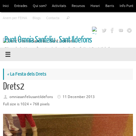
Skip
Inici
Entrades
Qui som?
Activitats
Recursos
Horari
Barris
Info Punt
to
Search
content
Anem per FEINA
Blogs
Contacta
Search
for:
Punt Òmnia Sanfeliu . Sant Ildefons
Blog de la Xarxa Òmnia als barris de Sanfeliu i Sant Ildefons
«
La Festa dels Drets
Drets2
omniasanfeliusantildefons
11 December 2013
Full size is
1024 × 768
pixels