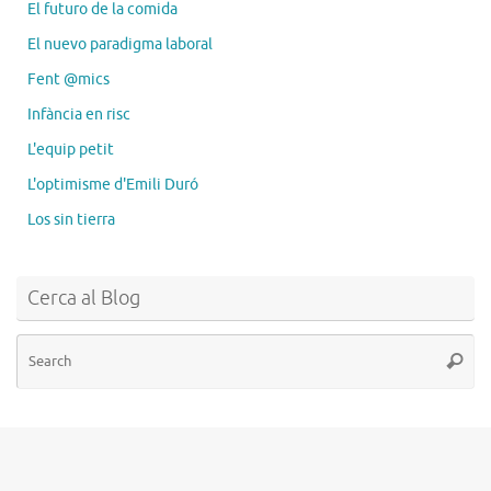
El futuro de la comida
El nuevo paradigma laboral
Fent @mics
Infància en risc
L'equip petit
L'optimisme d'Emili Duró
Los sin tierra
Cerca al Blog
Se
Searc
for