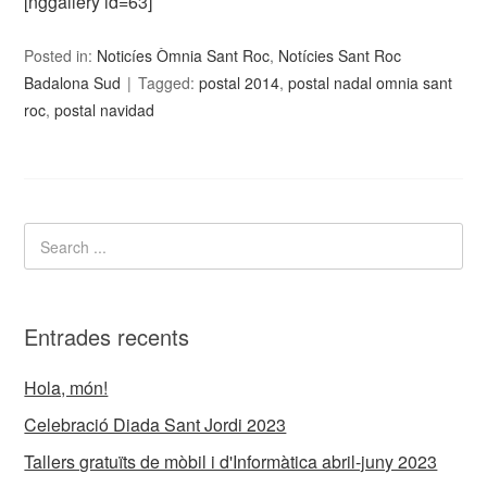
[nggallery id=63]
Posted in:
Noticíes Òmnia Sant Roc
,
Notícies Sant Roc
Badalona Sud
Tagged:
postal 2014
,
postal nadal omnia sant
roc
,
postal navidad
Entrades recents
Hola, món!
Celebració Diada Sant Jordi 2023
Tallers gratuïts de mòbil i d'Informàtica abril-juny 2023