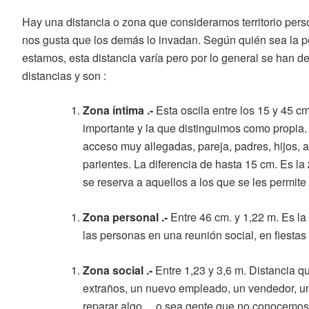
Hay una distancia o zona que consideramos territorio pers
nos gusta que los demás lo invadan. Según quién sea la p
estamos, esta distancia varía pero por lo general se han d
distancias y son :
Zona íntima .-
Esta oscila entre los 15 y 45 c
importante y la que distinguimos como propia.
acceso muy allegadas, pareja, padres, hijos, 
parientes. La diferencia de hasta 15 cm. Es la
se reserva a aquellos a los que se les permite e
Zona personal .-
Entre 46 cm. y 1,22 m. Es la
las personas en una reunión social, en fiestas 
Zona social .-
Entre 1,23 y 3,6 m. Distancia q
extraños, un nuevo empleado, un vendedor, un
reparar algo… o sea gente que no conocemos