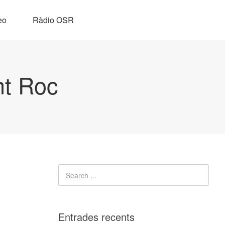
eo
Ràdio OSR
nt Roc
Entrades recents