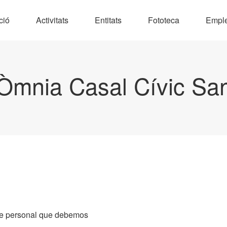
ció
Activitats
Entitats
Fototeca
Empl
Òmnia Casal Cívic Sa
 de personal que debemos