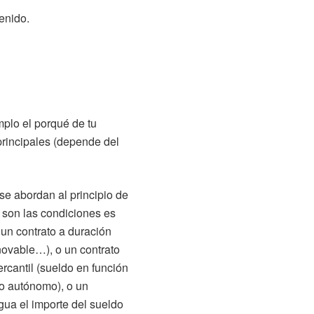
tenido.
mplo el porqué de tu
 principales (depende del
 se abordan al principio de
es son las condiciones es
 un contrato a duración
novable…), o un contrato
ercantil (sueldo en función
o autónomo), o un
igua el importe del sueldo