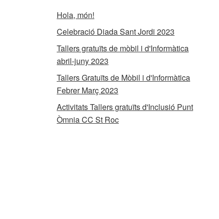
Hola, món!
Celebració Diada Sant Jordi 2023
Tallers gratuïts de mòbil i d'Informàtica
abril-juny 2023
Tallers Gratuïts de Mòbil i d'Informàtica
Febrer Març 2023
Activitats Tallers gratuïts d'Inclusió Punt
Òmnia CC St Roc