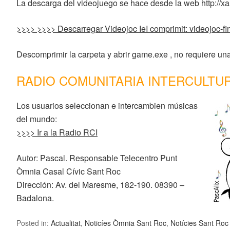
La descarga del videojuego se hace desde la web http://xa
>>>> >>>> Descarregar Videojoc IeI comprimit: videojoc-fin
Descomprimir la carpeta y abrir game.exe , no requiere un
RADIO COMUNITARIA INTERCULTUR
Los usuarios seleccionan e intercambien músicas
del mundo:
>>>> Ir a la Radio RCI
Autor: Pascal. Responsable Telecentro Punt
Òmnia Casal Cívic Sant Roc
Dirección: Av. del Maresme, 182-190. 08390 –
Badalona.
Posted in:
Actualitat
,
Noticíes Òmnia Sant Roc
,
Notícies Sant Ro