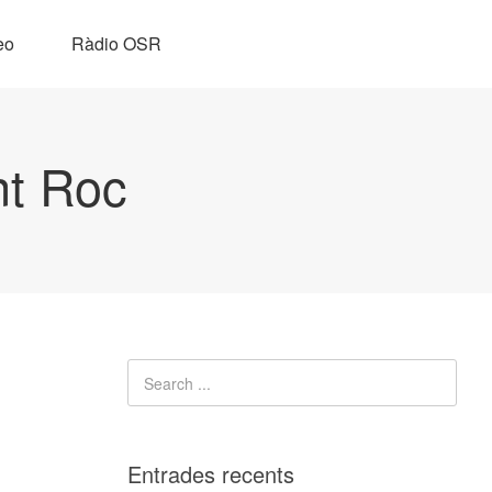
eo
Ràdio OSR
nt Roc
Entrades recents