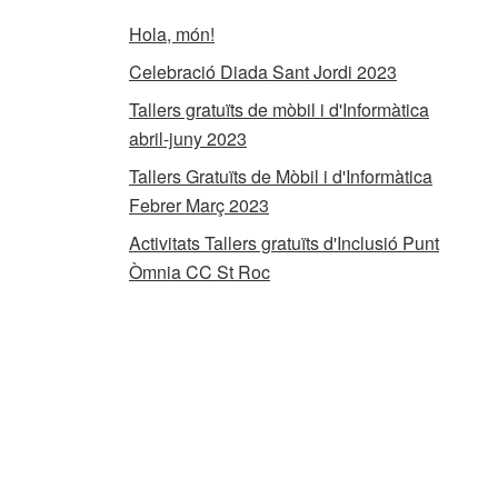
Hola, món!
Celebració Diada Sant Jordi 2023
Tallers gratuïts de mòbil i d'Informàtica
abril-juny 2023
Tallers Gratuïts de Mòbil i d'Informàtica
Febrer Març 2023
Activitats Tallers gratuïts d'Inclusió Punt
Òmnia CC St Roc