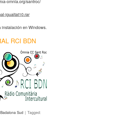
rxa-omnia.org/santroc/
al-igualtat10.rar
a instalación en Windows.
AL RCI BDN
c Badalona Sud
Tagged: