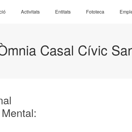
ció
Activitats
Entitats
Fototeca
Empl
Òmnia Casal Cívic Sa
nal
 Mental: